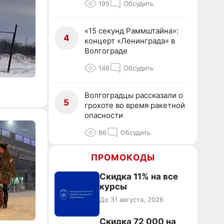
195
Обсудить
«15 секунд Раммштайна»:
4
концерт «Ленинграда» в
Волгограде
146
Обсудить
Волгоградцы рассказали о
5
грохоте во время ракетной
опасности
86
Обсудить
ПРОМОКОДЫ
Скидка 11% на все
курсы
До 31 августа, 2026
Скидка 72 000 на