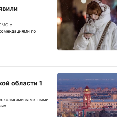
явили
 СМС с
екомендациями по
ой области 1
несколькими заметными
них.