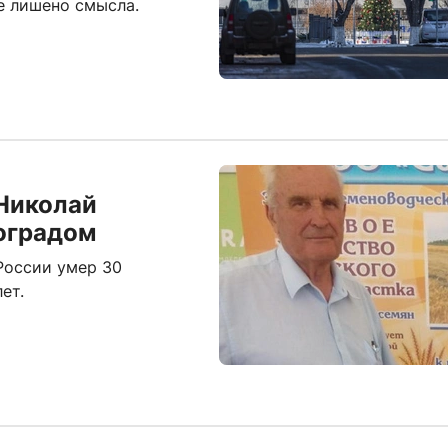
е лишено смысла.
Николай
оградом
России умер 30
ет.