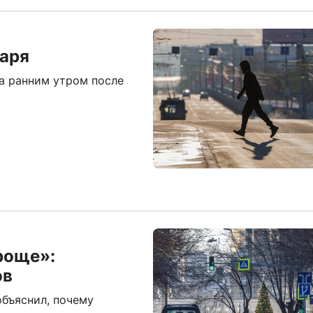
варя
а ранним утром после
роще»:
ов
объяснил, почему