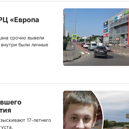
РЦ «Европа
дана срочно вывели
 внутри были личные
авшего
тия
азыскивают 17-летнего
густа.