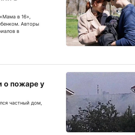
«Мама в 16»,
ебенком. Авторы
риалов в
 о пожаре у
лся частный дом,