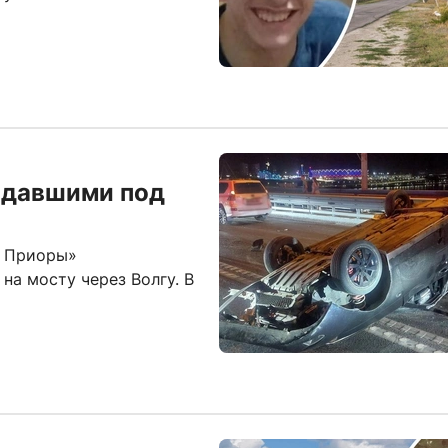
адавшими под
ы Приоры»
а мосту через Волгу. В