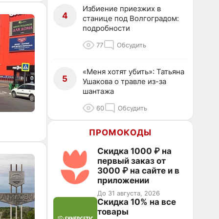
Избиение приезжих в
4
станице под Волгоградом:
подробности
77
Обсудить
«Меня хотят убить»: Татьяна
5
Ушакова о травле из-за
шантажа
60
Обсудить
ПРОМОКОДЫ
Скидка 1000 ₽ на
первый заказ от
3000 ₽ на сайте и в
приложении
До 31 августа, 2026
Скидка 10% на все
товары