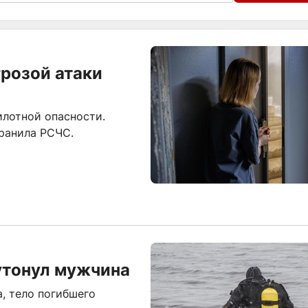
грозой атаки
илотной опасности.
ранила РСЧС.
утонул мужчина
а, тело погибшего