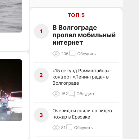
ТОП 5
В Волгограде
1
пропал мобильный
интернет
206
Обсудить
«15 секунд Раммштайна»:
2
концерт «Ленинграда» в
Волгограде
152
Обсудить
Очевидцы сняли на видео
3
пожар в Ерзовке
81
Обсудить