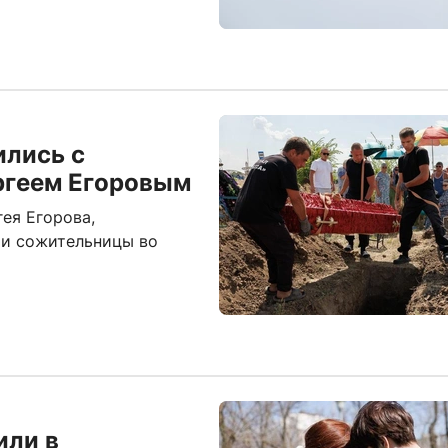
ились с
ргеем Егоровым
ея Егорова,
ии сожительницы во
или в