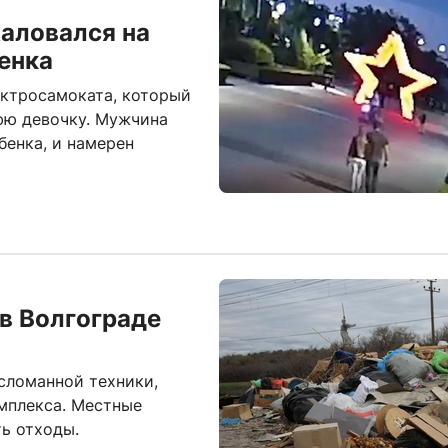
аловался на
енка
ектросамоката, который
юю девочку. Мужчина
бенка, и намерен
в Волгограде
 сломанной техники,
мплекса. Местные
ь отходы.