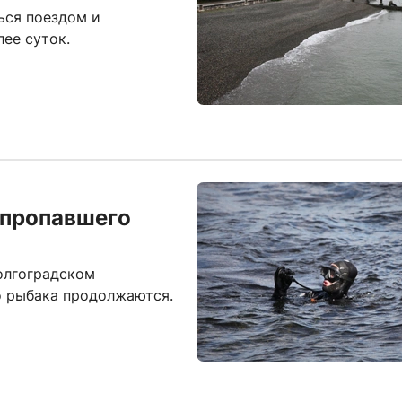
ься поездом и
лее суток.
 пропавшего
олгоградском
о рыбака продолжаются.