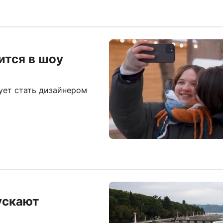
ится в шоу
ует стать дизайнером
ускают