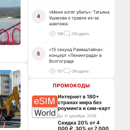
«Меня хотят убить»: Татьяна
4
Ушакова о травле из-за
шантажа
168
Обсудить
«15 секунд Раммштайна»:
5
концерт «Ленинграда» в
Волгограде
157
Обсудить
ПРОМОКОДЫ
Интернет в 180+
странах мира без
роуминга и сим-карт
До 31 декабря, 2026
Скидка 20% от 4
000 ₽, 30% от 7 000