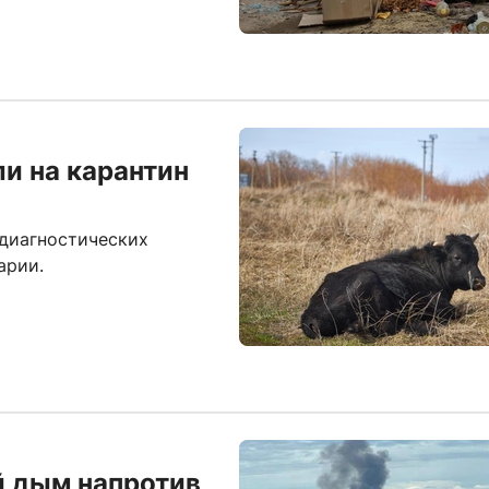
и на карантин
 диагностических
арии.
й дым напротив