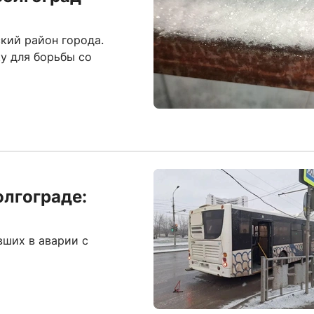
кий район города.
у для борьбы со
олгограде:
вших в аварии с