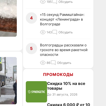
195
Обсудить
«15 секунд Раммштайна»:
4
концерт «Ленинграда» в
Волгограде
143
Обсудить
Волгоградцы рассказали о
5
грохоте во время ракетной
опасности
86
Обсудить
ПРОМОКОДЫ
Скидка 10% на все
товары
До 31 августа, 2026
Скидка 6 000 ₽ от 10