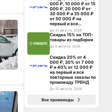
000 ₽, 10 000 ₽ от 15
000 ₽, 20 000 ₽ от
30 000 ₽ и 35 000 ₽
от 50 000 ₽ на
первый и все
повторные заказы по
До 31 августа, 2026
промокоду НАБЕРИ
Скидка 15% на ТОП-
товары из подборки
До 6 августа, 2026
Скидка 20% от 4
000 ₽, 30% от 7 000
₽ и 40% от 12 000 ₽
на первый и все
повторные заказы по
промокоду ТРЕНД
До 15 августа, 2026
Все промокоды