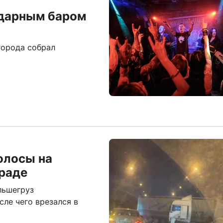
ндарным баром
города собрал
олосы на
граде
льшегруз
сле чего врезался в