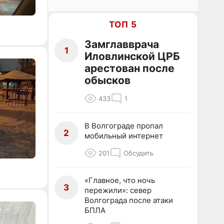
ТОП 5
Замглавврача
1
Иловлинской ЦРБ
арестован после
обысков
433
1
В Волгограде пропал
2
мобильный интернет
201
Обсудить
«Главное, что ночь
3
пережили»: север
Волгограда после атаки
БПЛА