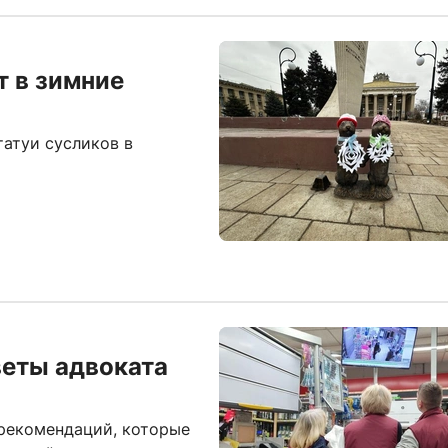
т в зимние
атуи сусликов в
веты адвоката
 рекомендаций, которые