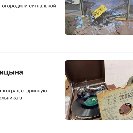
а огородили сигнальной
рицына
олгоград старинную
ольника в