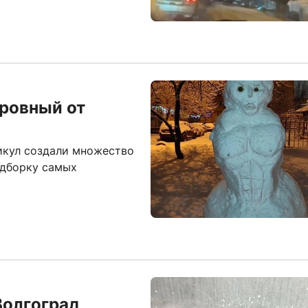
 ровный от
икул создали множество
одборку самых
Волгоград