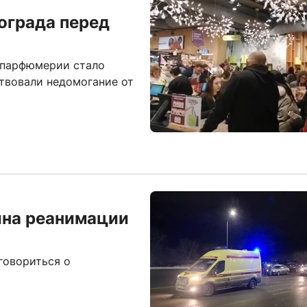
ограда перед
 парфюмерии стало
твовали недомогание от
ина реанимации
говориться о