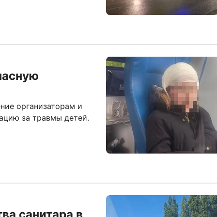
пасную
ние организаторам и
ацию за травмы детей.
ва санитара в