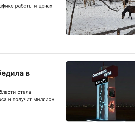
афике работы и ценах
бедила в
бласти стала
рса и получит миллион