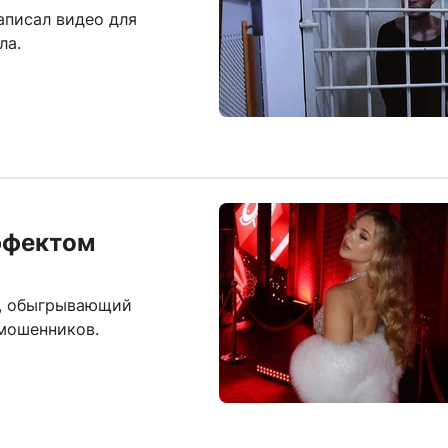
аписал видео для
ла.
ффектом
к, обыгрывающий
мошенников.