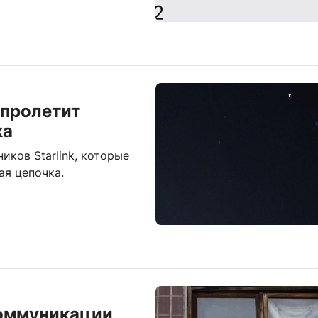
 пролетит
ка
иков Starlink, которые
ая цепочка.
коммуникации