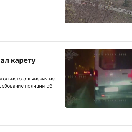
нал карету
огольного опьянения не
ребование полиции об