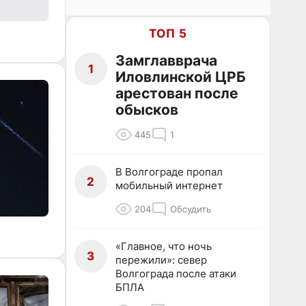
ТОП 5
Замглавврача
1
Иловлинской ЦРБ
арестован после
обысков
445
1
В Волгограде пропал
2
мобильный интернет
204
Обсудить
«Главное, что ночь
3
пережили»: север
Волгограда после атаки
БПЛА