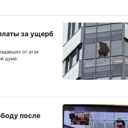
платы за ущерб
радавших от атак
ой думе.
ободу после