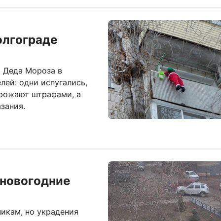
олгограде
 Деда Мороза в
лей: одни испугались,
грожают штрафами, а
зания.
 новогодние
икам, но украдения