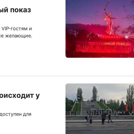
ый показ
 VIP-гостям и
все желающие.
роисходит у
доступен для