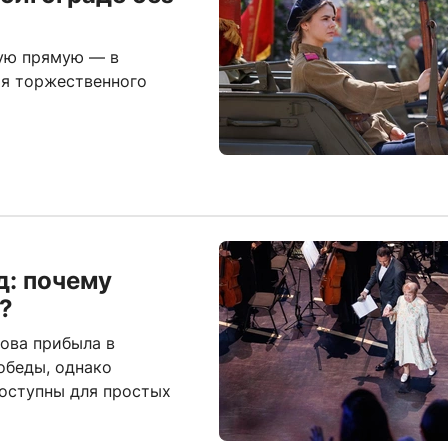
ную прямую — в
ия торжественного
д: почему
?
ова прибыла в
обеды, однако
оступны для простых