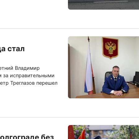
а стал
летний Владимир
м за исправительными
етр Треглазов перешел
олгограде без