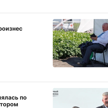
роизнес
лялась по
атором