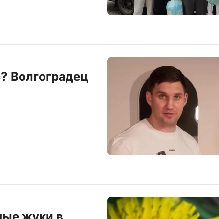
с? Волгоградец
ные жуки в