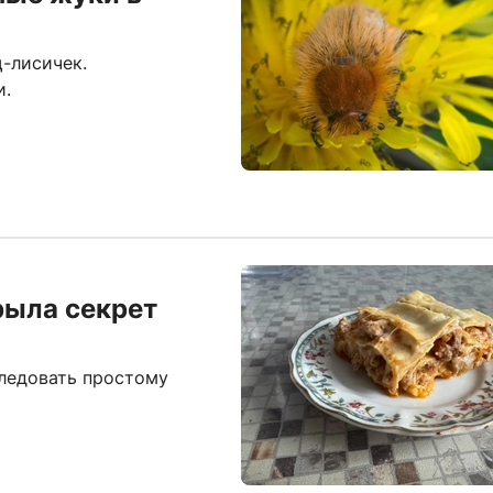
-лисичек.
и.
рыла секрет
следовать простому