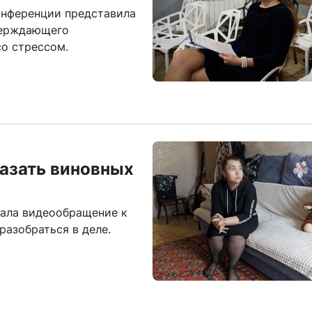
онференции представила
верждающего
о стрессом.
казать виновных
сала видеообращение к
разобраться в деле.