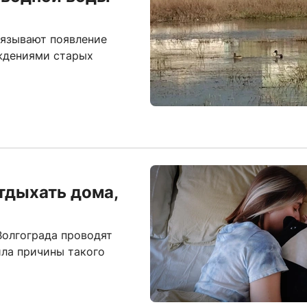
вязывают появление
еждениями старых
тдыхать дома,
Волгограда проводят
ила причины такого