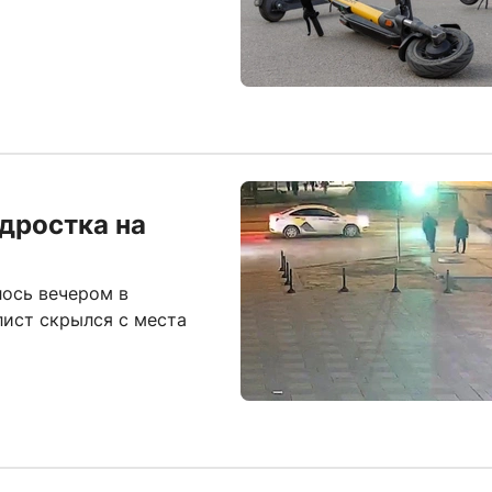
одростка на
ось вечером в
ист скрылся с места