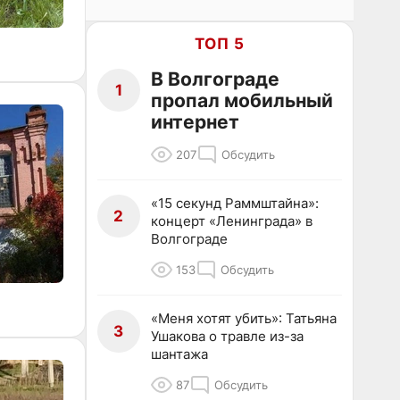
ТОП 5
В Волгограде
1
пропал мобильный
интернет
207
Обсудить
«15 секунд Раммштайна»:
2
концерт «Ленинграда» в
Волгограде
153
Обсудить
«Меня хотят убить»: Татьяна
3
Ушакова о травле из-за
шантажа
87
Обсудить