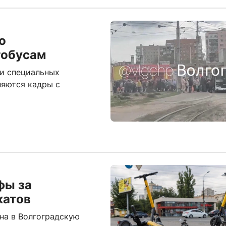
о
тобусам
и специальных
ляются кадры с
фы за
катов
на в Волгоградскую