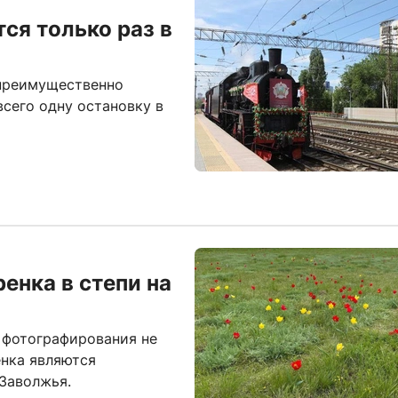
ся только раз в
 преимущественно
всего одну остановку в
нка в степи на
е фотографирования не
нка являются
Заволжья.