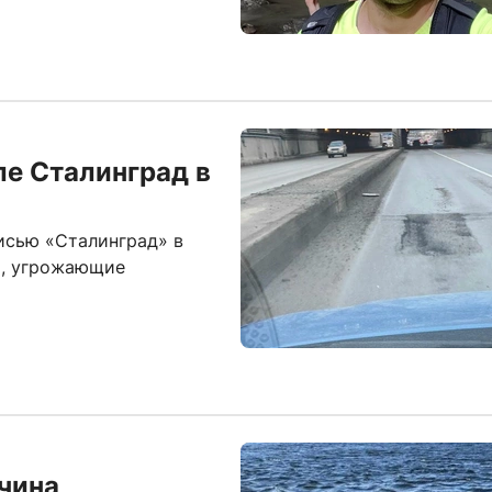
ле Сталинград в
исью «Сталинград» в
ы, угрожающие
чина,