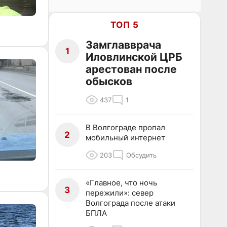
ТОП 5
Замглавврача
1
Иловлинской ЦРБ
арестован после
обысков
437
1
В Волгограде пропал
2
мобильный интернет
203
Обсудить
«Главное, что ночь
3
пережили»: север
Волгограда после атаки
БПЛА