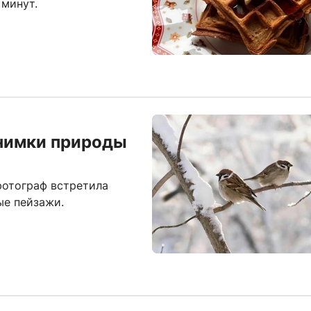
 минут.
снимки природы
фотограф встретила
ые пейзажи.