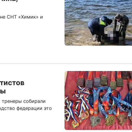
оне СНТ «Химик» и
атистов
сы
о тренеры собирали
водство федерации это