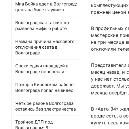
Миа Бойка едет в Волгоград:
комплектующих:
цены на билеты удивят
прежней ценой 
Волгоградская таксистка
В профильных с
развеяла мифы о работе
мастерские прин
Названа причина массового
на три месяца в
отключения света в
отключили телеф
Волгограде
Представители 
Сроки сдачи площадей в
Волгограде перенесли
месяц назад, и
у нас нет столь
Пожар в Кировском районе
дорожает. Мы уж
Волгограда попал на видео
месяца вперёд».
Четыре района Волгограда
В «Авто 34» жа
остались без электричества
вроде есть, а в
Тройное ДТП под
купить весь ком
Волгоградом: 6