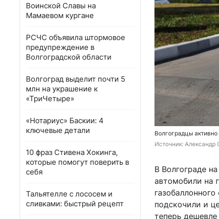
Воинской Славы на
Мамаевом кургане
РСЧС объявила штормовое
предупреждение в
Волгоградской области
Волгоград выделит почти 5
млн на украшение к
«ТриЧетыре»
«Нотариус» Баскии: 4
ключевые детали
Волгоградцы активно 
Источник: 
Александр 
10 фраз Стивена Хокинга,
которые помогут поверить в
В Волгограде н
себя
автомобили на 
газобаллонного 
Тальятелле с лососем и
сливками: быстрый рецепт
подскочили и це
теперь дешевле 