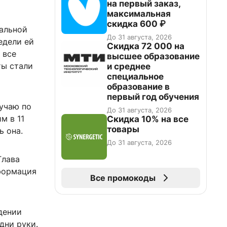
на первый заказ,
максимальная
скидка 600 ₽
альной
До 31 августа, 2026
едели ей
Скидка 72 000 на
 все
высшее образование
ты стали
и среднее
специальное
образование в
первый год обучения
лучаю по
До 31 августа, 2026
м в 11
Скидка 10% на все
товары
ь она.
До 31 августа, 2026
Глава
нформация
Все промокоды
дении
дни руки.