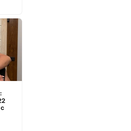
:
22
 с