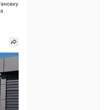
тановку
на