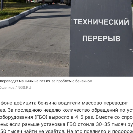
переводят машины на газ из-за проблем с бензином
Ощепков / NGS.RU
а фоне дефицита бензина водители массово переводят
газ. За последнюю неделю количество обращений по ус
оборудования (ГБО) выросло в 4–5 раз. Вместе со спр
ны: если раньше установка ГБО стоила 30–35 тысяч ру
50 тысяч найти не удаётся. На это повлияло и подоро