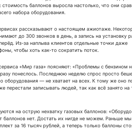
 стоимость баллонов выросла настолько, что они срав
всего набора оборудования.
ервисах рассказывают о настоящем ажиотаже. Некото
имают до 300 звонков в день, а запись на установку 
перёд. Из-за наплыва клиентов отдельные точки даже
оны, чтобы хоть как-то сократить поток.
сервиса «Мир газа» поясняют: «Проблемы с бензином 
 сразу понеслось. Последнюю неделю спрос просто беш
ко оборудования — не хватает на всех. К тому же оно 
е перестали записывать людей, так как всё занято на
луются на острую нехватку газовых баллонов: «Оборуд
от баллонов нет. Достать их нигде не можем. Раньше мы
плект за 16 тысяч рублей, а теперь только баллоны сто