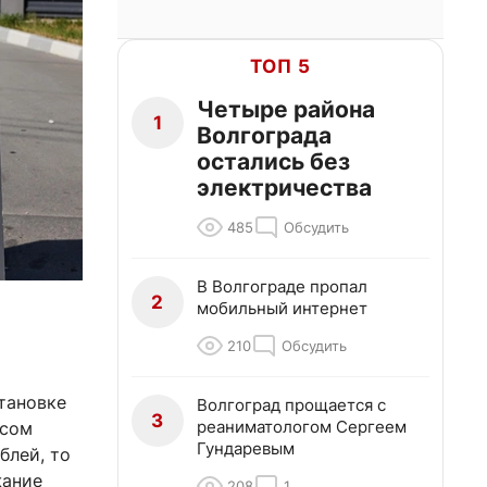
ТОП 5
Четыре района
1
Волгограда
остались без
электричества
485
Обсудить
В Волгограде пропал
2
мобильный интернет
210
Обсудить
тановке
Волгоград прощается с
3
реаниматологом Сергеем
осом
Гундаревым
блей, то
жание
208
1