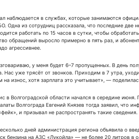
ал наблюдается в службах, которые занимаются офици
О. Одна из сотрудниц рассказала, что последние две н
одится работать по 15 часов в сутки, чтобы обработать
тво обращений выросло примерно в пять раз, и абонен
здо агрессивнее.
зговариваю, у меня будет 6–7 пропущенных. В день по
. Нас уже трясёт от звонков. Приходим в 7 утра, уходи
м на износ, хотя зарплата это учитывает», — поделилас
с в Волгоградской области начался в середине июня. 
алаты Волгограда Евгений Князев тогда заявил, что и
фейк», и призывал не распространять такие сведения.
несколько дней администрация региона объявила о вве
ск бензина на АЗС «Лукойла» — не более 20 литров в о