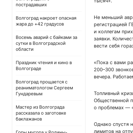
тысяч».
пострадавших
Не меньший авр
Волгоград накроет опасная
жара до +42 градусов
регистрацией ГБ
и коллегам прих
Восемь аварий с байками за
заявки. Количес
сутки в Волгоградской
вести себя гора
области
«Пока с вами ра
Праздник чтения и кино в
Волгограде
200–300 звонков
вечера. Работае
Волгоград прощается с
реаниматологом Сергеем
Топливный кризи
Гундаревым
Общественной п
Мастер из Волгограда
о проблемах — «
рассказала о заготовке
баклажанов
Однако спустя 
лимитов на отпу
Горы мусора у Родины-