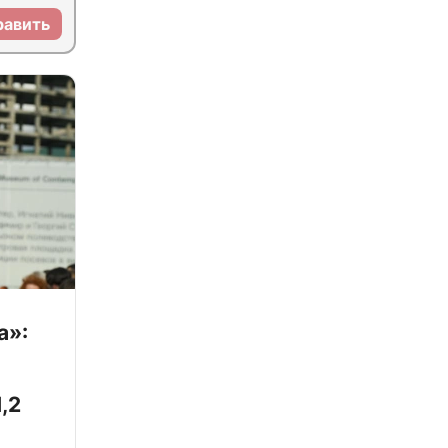
равить
а»:
,2