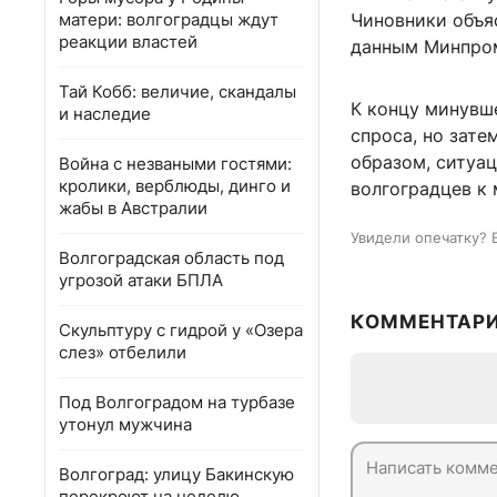
матери: волгоградцы ждут
Чиновники объя
реакции властей
данным Минпром
Тай Кобб: величие, скандалы
К концу минувш
и наследие
спроса, но зате
образом, ситуац
Война с незваными гостями:
кролики, верблюды, динго и
волгоградцев к 
жабы в Австралии
Увидели опечатку? 
Волгоградская область под
угрозой атаки БПЛА
КОММЕНТАР
Скульптуру с гидрой у «Озера
слез» отбелили
Под Волгоградом на турбазе
утонул мужчина
Волгоград: улицу Бакинскую
перекроют на неделю