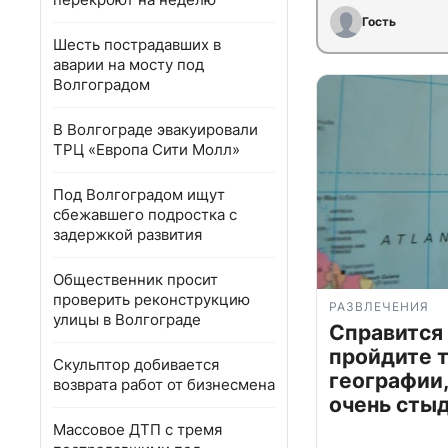
Гость
Шесть пострадавших в
аварии на мосту под
Волгоградом
В Волгограде эвакуировали
ТРЦ «Европа Сити Молл»
Под Волгоградом ищут
сбежавшего подростка с
задержкой развития
Общественник просит
проверить реконструкцию
РАЗВЛЕЧЕНИЯ
улицы в Волгограде
Справится
пройдите т
Скульптор добивается
географии,
возврата работ от бизнесмена
очень сты
Массовое ДТП с тремя