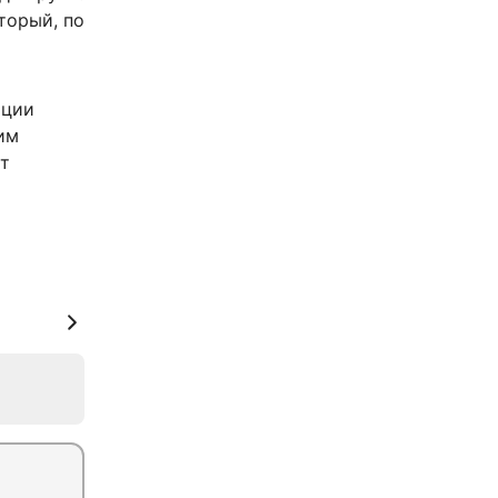
торый, по
ации
им
ет