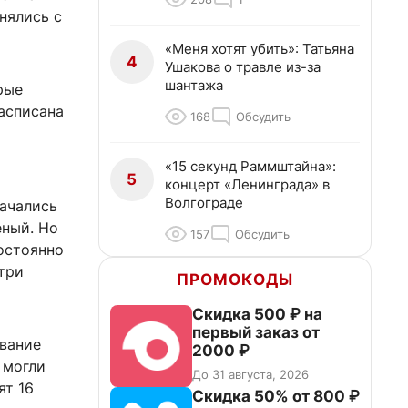
нялись с
«Меня хотят убить»: Татьяна
4
Ушакова о травле из-за
шантажа
рые
расписана
168
Обсудить
«15 секунд Раммштайна»:
5
концерт «Ленинграда» в
Волгограде
начались
еный. Но
157
Обсудить
постоянно
 три
ПРОМОКОДЫ
Скидка 500 ₽ на
первый заказ от
ование
2000 ₽
 могли
До 31 августа, 2026
ят 16
Скидка 50% от 800 ₽