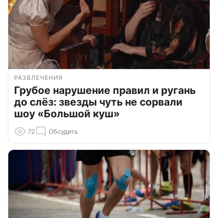
РАЗВЛЕЧЕНИЯ
Грубое нарушение правил и ругань
до слёз: звезды чуть не сорвали
шоу «Большой куш»
72
Обсудить