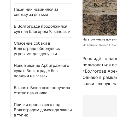
Пасечник извинился за
слежку за детьми
В Волгограде продолжился
суд над блогером Ульяновым
На этом месте появит
Спасение собаки в
Источник: 
Денис Паус
Волгограде обернулось
угрозами для девушки
Речь идёт о пар
пользоваться вс
Новое здание Арбитражного
суда в Волгограде: без
«Волгоград Аре
повязки на глазах
Однако в рамках
значительную ч
Башня в Бекетовке получила
статус памятника
Поиски пропавшего под
Волгоградом домоседа зашли
в тупик