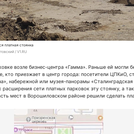
ся платная стоянка
товский / V1.RU
ковке возле бизнес-центра «Гамма». Раньше ей могли б
е, кто приезжает в центр города: посетители ЦПКиО, с
на», набережной или музея-панорамы «Сталинградская 
 расширения сети платных парковок эту стоянку, а та
асть мест в Ворошиловском районе решили сделать пл