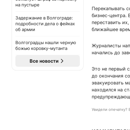
на пустыре
Перекапывать с
бизнес-центра.
Задержание в Волгограде:
переставить их,
подробности дела о фейках
ближайшее врем
об армии
Волгоградцы нашли черную
Журналисты нап
божью коровку-мутанта
начались до за
Все новости
Это не первый с
до окончания с
эвакуировать м
находился на с
предупреждающи
Увидели опечатку? 