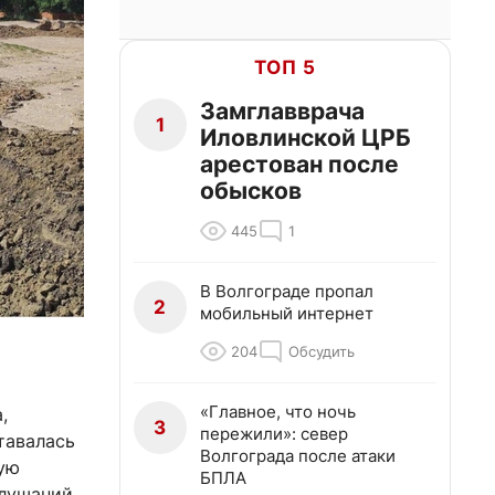
ТОП 5
Замглавврача
1
Иловлинской ЦРБ
арестован после
обысков
445
1
В Волгограде пропал
2
мобильный интернет
204
Обсудить
«Главное, что ночь
,
3
пережили»: север
тавалась
Волгограда после атаки
ную
БПЛА
слушаний