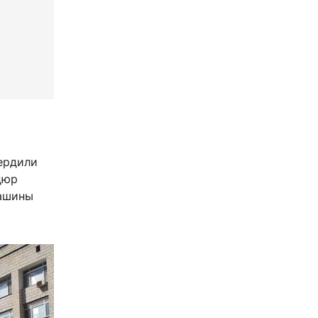
вердили
дюр
машины