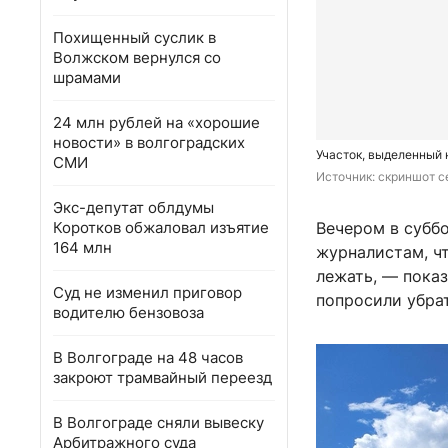
Похищенный суслик в
Волжском вернулся со
шрамами
24 млн рублей на «хорошие
новости» в волгоградских
Участок, выделенный н
СМИ
Источник: 
скриншот с
Экс-депутат облдумы
Коротков обжаловал изъятие
Вечером в суббо
164 млн
журналистам, чт
лежать, — пока
Суд не изменил приговор
попросили убрат
водителю бензовоза
В Волгограде на 48 часов
закроют трамвайный переезд
В Волгограде сняли вывеску
Арбитражного суда