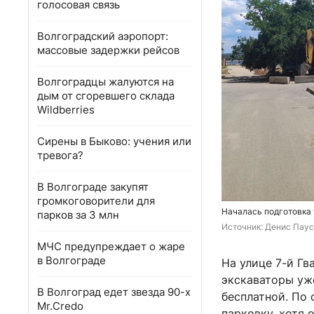
голосовая связь
Волгоградский аэропорт:
массовые задержки рейсов
Волгоградцы жалуются на
дым от сгоревшего склада
Wildberries
Сирены в Быково: учения или
тревога?
В Волгограде закупят
громкоговорители для
Началась подготовка 
парков за 3 млн
Источник: 
Денис Паус
МЧС предупреждает о жаре
в Волгограде
На улице 7-й Гв
экскаваторы уже
В Волгоград едет звезда 90-х
бесплатной. По 
Mr.Credo
парковку, хотя