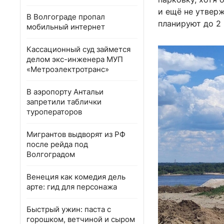
и ещё не утверж
В Волгограде пропал
планируют до 2 
мобильный интернет
Кассационный суд займется
делом экс-инженера МУП
«Метроэлектротранс»
В аэропорту Антальи
запретили таблички
туроператоров
Мигрантов выдворят из РФ
после рейда под
Волгоградом
Венеция как комедия дель
арте: гид для персонажа
Быстрый ужин: паста с
горошком, ветчиной и сыром