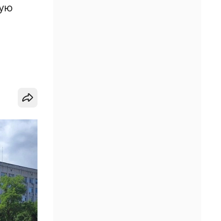
ную
и