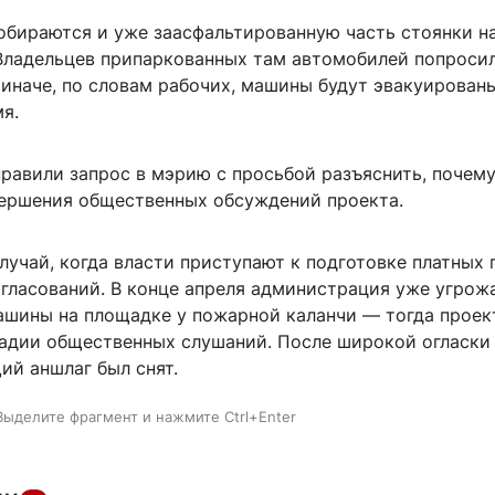
обираются и уже заасфальтированную часть стоянки н
 Владельцев припаркованных там автомобилей попроси
 иначе, по словам рабочих, машины будут эвакуирован
я.
равили запрос в мэрию с просьбой разъяснить, почем
вершения общественных обсуждений проекта.
лучай, когда власти приступают к подготовке платных
огласований. В конце апреля администрация уже угрож
ашины на площадке у пожарной каланчи — тогда проек
тадии общественных слушаний. После широкой огласки
й аншлаг был снят.
Выделите фрагмент и нажмите Ctrl+Enter