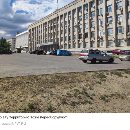
о эту территорию тоже переоборудуют
товский / V1.RU