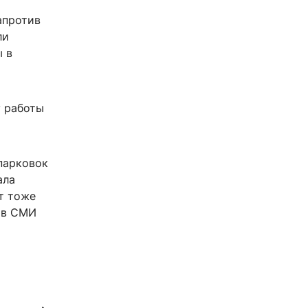
апротив
ли
ы в
у работы
 парковок
ала
т тоже
 в СМИ