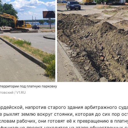
территории под платную парковку
товский / V1.RU
ардейской, напротив старого здания арбитражного суда
 рыхлят землю вокруг стоянки, которая до сих пор ос
словам рабочих, они готовят её к превращению в плат
 официально проект находится на этапе общественных 