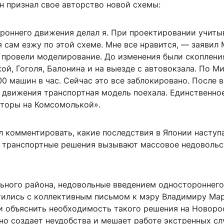
н признал свое авторство новой схемы:
роннего движения делал я. При проектировании учиты
я сам езжу по этой схеме. Мне все нравится, — заявил
 провели моделирование. До изменения были скоплени
й, Гоголя, Балонина и на выезде с автовокзала. По М
0 машин в час. Сейчас это все заблокировано. После 
 движения транспортная модель поехала. Единственно
аторы на Комсомолькой».
л комментировать, какие последствия в Японии наступ
и транспортные решения вызывают массовое недовольс
ьного района, недовольные введением одностороннего
тились с коллективным письмом к мэру Владимиру Мар
и объяснить необходимость такого решения на Новор
оно создает неудобства и мешает работе экстренных сл