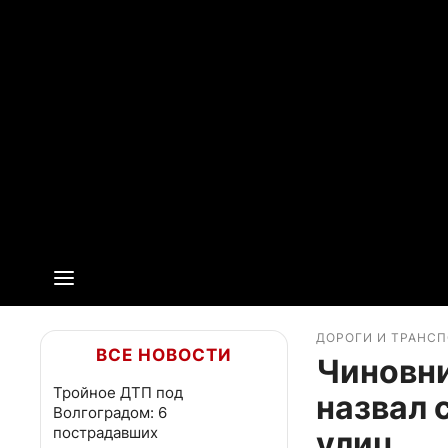
ДОРОГИ И ТРАНС
ВСЕ НОВОСТИ
Чиновн
Тройное ДТП под
назвал 
Волгоградом: 6
пострадавших
улиц