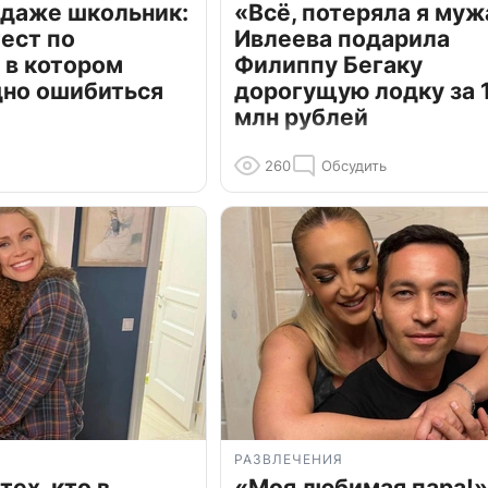
 даже школьник:
«Всё, потеряла я муж
ест по
Ивлеева подарила
 в котором
Филиппу Бегаку
дно ошибиться
дорогущую лодку за 1
млн рублей
260
Обсудить
РАЗВЛЕЧЕНИЯ
тех, кто в
«Моя любимая пара!»