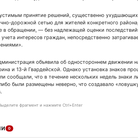
устимым принятие решений, существенно ухудшающих
ично-дорожной сетью для жителей конкретного района
е в обращении, — без надлежащей оценки последствий
 учета интересов граждан, непосредственно затрагив
ениями».
администрация объявила об одностороннем движении н
рина и 13-й Гвардейской. Однако установка знаков про
и сообщали, что в течение нескольких недель знаки л
 либо были размещены неверно, что создавало «ловушк
.
Выделите фрагмент и нажмите Ctrl+Enter
ИИ
0