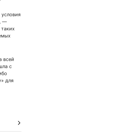
 условия
, —
 таких
аемых
а всей
шла с
ибо
у» для