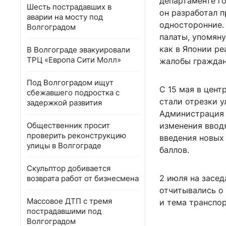
департаменте го
Шесть пострадавших в
он разработал 
аварии на мосту под
односторонние.
Волгоградом
палаты, упомяну
как в Японии р
В Волгограде эвакуировали
ТРЦ «Европа Сити Молл»
жалобы граждан
Под Волгоградом ищут
С 15 мая в цен
сбежавшего подростка с
стали отрезки 
задержкой развития
Администрация г
Общественник просит
изменения вводя
проверить реконструкцию
введения новых 
улицы в Волгограде
баллов.
Скульптор добивается
2 июля на засе
возврата работ от бизнесмена
отчитывались о
Массовое ДТП с тремя
и тема транспо
пострадавшими под
Волгоградом