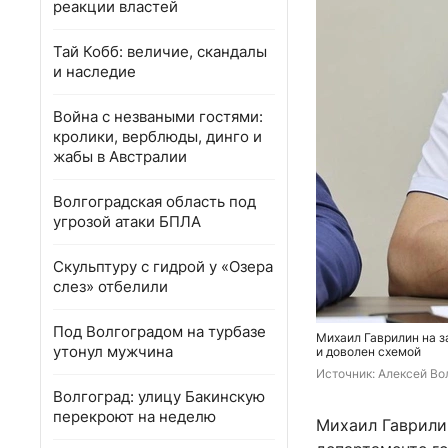
реакции властей
Тай Кобб: величие, скандалы
и наследие
Война с незваными гостями:
кролики, верблюды, динго и
жабы в Австралии
Волгоградская область под
угрозой атаки БПЛА
Скульптуру с гидрой у «Озера
слез» отбелили
Под Волгоградом на турбазе
Михаил Гаврилин на з
утонул мужчина
и доволен схемой
Источник: 
Алексей Вол
Волгоград: улицу Бакинскую
перекроют на неделю
Михаил Гаврили