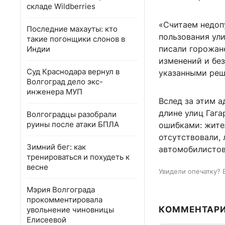
складе Wildberries
«Считаем недоп
Последние махауты: кто
пользования ул
такие погонщики слонов в
писали горожан
Индии
изменений и без
Суд Краснодара вернул в
указанными реш
Волгоград дело экс-
инженера МУП
Вслед за этим 
длине улиц Гага
Волгоградцы разобрали
руины после атаки БПЛА
ошибками: жител
отсутствовали,
Зимний бег: как
автомобилистов
тренироваться и похудеть к
весне
Увидели опечатку? 
Мэрия Волгограда
прокомментировала
КОММЕНТАР
увольнение чиновницы
Елисеевой