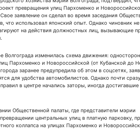
родского хозяйства мэрии Волгограда, подтвердил, ч
проект превращения улиц Пархоменко и Новороссийско
 Свое заявление он сделал во время заседания Общест
в, что использовал японский опыт. Однако чиновник не
еагируют на действия должностных лиц, вызывающие п
.
тре Волгограда изменилась схема движения: односторо
улиц Пархоменко и Новороссийской (от Кубанской до Н
орода заранее предупредила об этом в соцсетях, заяв
тся для удобства автомобилистов. Однако почти сраз
правил в центре начались заторы, иногда достигавшие
дании Общественной палаты, где представители мэрии
 превращении центральных улиц в платную парковку, п
ртного коллапса на улицах Пархоменко и Новороссийск