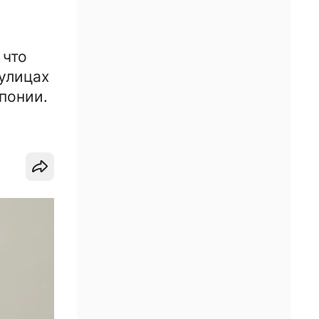
 что
улицах
понии.