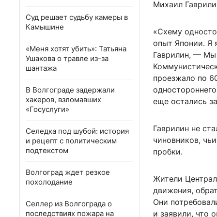
Михаил Гаврили
Суд решает судьбу камеры в
Камышине
«Схему односто
опыт Японии. Я 
«Меня хотят убить»: Татьяна
Гаврилин, — Мы
Ушакова о травле из-за
Коммунистическо
шантажа
проезжало по 60
одностороннего
В Волгограде задержали
хакеров, взломавших
еще остались з
«Госуслуги»
Гаврилин не ста
Селедка под шубой: история
чиновников, чь
и рецепт с политическим
подтекстом
пробки.
Волгоград ждет резкое
Жители Централ
похолодание
движения, обра
Они потребовал
Селлер из Волгограда о
последствиях пожара на
и заявили, что 