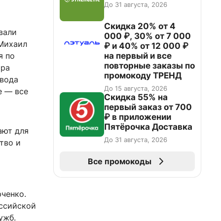
До 31 августа, 2026
Скидка 20% от 4
вали
000 ₽, 30% от 7 000
 Михаил
₽ и 40% от 12 000 ₽
на первый и все
я по
повторные заказы по
ира
промокоду ТРЕНД
ввода
До 15 августа, 2026
е — все
Скидка 55% на
первый заказ от 700
₽ в приложении
Пятёрочка Доставка
ают для
До 31 августа, 2026
тво и
Все промокоды
ченко.
оссийской
ужб.