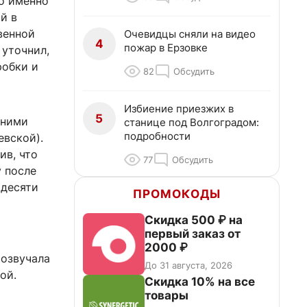
то именно
й в
венной
Очевидцы сняли на видео
4
пожар в Ерзовке
 уточнил,
робки и
82
Обсудить
Избиение приезжих в
5
нними
станице под Волгоградом:
подробности
евской).
ив, что
77
Обсудить
у после
 десяти
ПРОМОКОДЫ
Скидка 500 ₽ на
первый заказ от
2000 ₽
розвучала
До 31 августа, 2026
ой.
Скидка 10% на все
товары