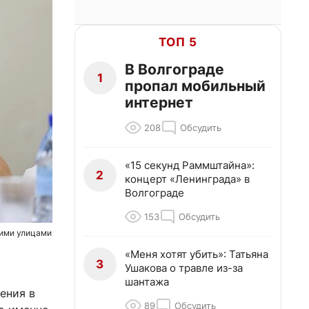
ТОП 5
В Волгограде
1
пропал мобильный
интернет
208
Обсудить
«15 секунд Раммштайна»:
2
концерт «Ленинграда» в
Волгограде
153
Обсудить
ними улицами
«Меня хотят убить»: Татьяна
3
Ушакова о травле из-за
шантажа
ения в
89
Обсудить