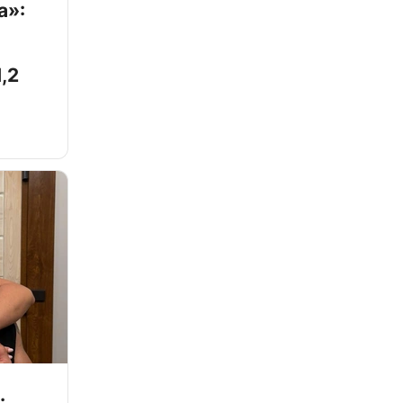
а»:
,2
: