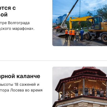
тся с
вой
нтре Волгограда
дского марафона».
арной каланче
высоты 18 саженей и
тора Лосева во время