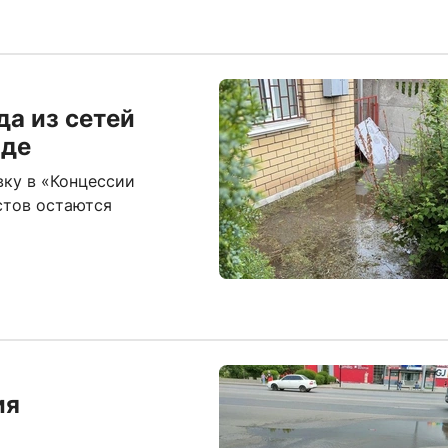
да из сетей
аде
вку в «Концессии
стов остаются
ия