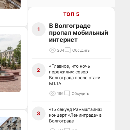
ТОП 5
В Волгограде
1
пропал мобильный
интернет
204
Обсудить
«Главное, что ночь
2
пережили»: север
Волгограда после атаки
БПЛА
196
Обсудить
«15 секунд Раммштайна»:
3
концерт «Ленинграда» в
Волгограде