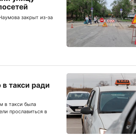
лосетей
Наумова закрыт из-за
в такси ради
м в такси была
ели прославиться в