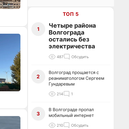
ТОП 5
Четыре района
1
Волгограда
остались без
электричества
487
Обсудить
Волгоград прощается с
2
реаниматологом Сергеем
Гундаревым
214
1
В Волгограде пропал
3
мобильный интернет
210
Обсудить