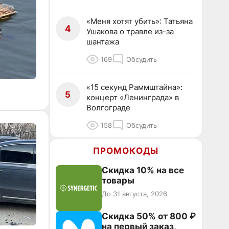
«Меня хотят убить»: Татьяна
4
Ушакова о травле из-за
шантажа
169
Обсудить
«15 секунд Раммштайна»:
5
концерт «Ленинграда» в
Волгограде
158
Обсудить
ПРОМОКОДЫ
Скидка 10% на все
товары
До 31 августа, 2026
Скидка 50% от 800 ₽
на первый заказ,