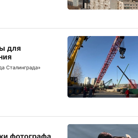
ы для
ния
да Сталинграда»
мки фотографа