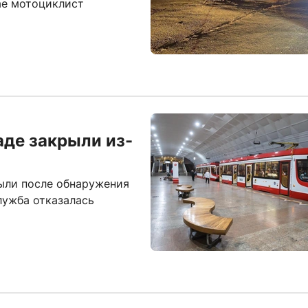
ае мотоциклист
аде закрыли из-
ыли после обнаружения
лужба отказалась