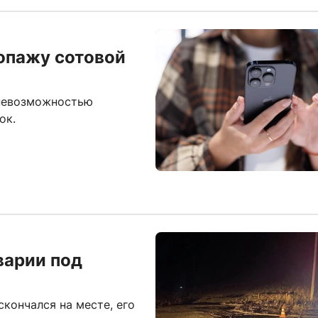
опажу сотовой
 невозможностью
ок.
варии под
скончался на месте, его