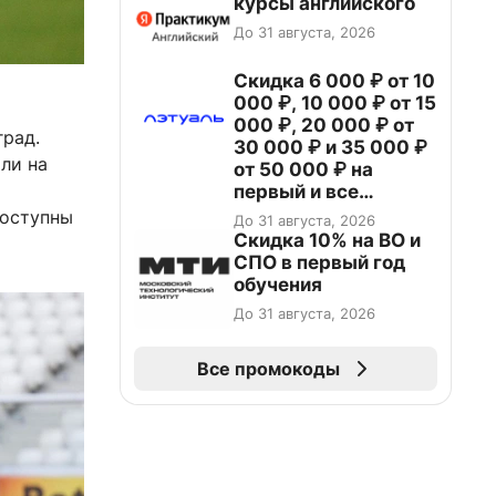
курсы английского
До 31 августа, 2026
Скидка 6 000 ₽ от 10
000 ₽, 10 000 ₽ от 15
000 ₽, 20 000 ₽ от
град.
30 000 ₽ и 35 000 ₽
ли на
от 50 000 ₽ на
первый и все
повторные заказы по
доступны
До 31 августа, 2026
промокоду НАБЕРИ
Скидка 10% на ВО и
СПО в первый год
обучения
До 31 августа, 2026
Все промокоды