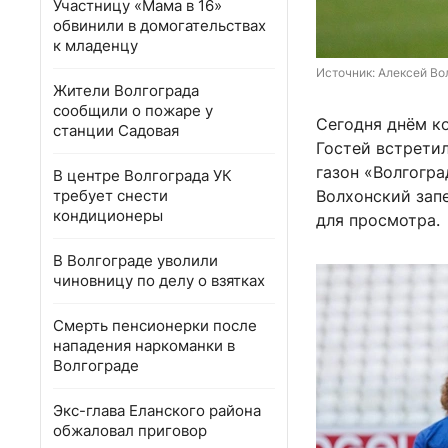
Участницу «Мама в 16»
обвинили в домогательствах
к младенцу
Источник: 
Алексей Вол
Жители Волгограда
сообщили о пожаре у
Сегодня днём ко
станции Садовая
Гостей встрети
газон «Волгогр
В центре Волгограда УК
требует снести
Волхонский зап
кондиционеры
для просмотра.
В Волгограде уволили
чиновницу по делу о взятках
Смерть пенсионерки после
нападения наркоманки в
Волгограде
Экс-глава Еланского района
обжаловал приговор