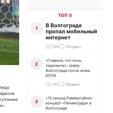
ТОП 5
В Волгограде
1
пропал мобильный
интернет
205
Обсудить
«Главное, что ночь
2
пережили»: север
Волгограда после атаки
БПЛА
197
Обсудить
между
тадиона
«15 секунд Раммштайна»:
тупление
3
концерт «Ленинграда» в
а».
Волгограде