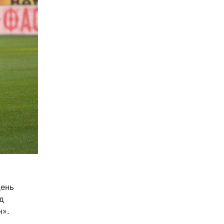
день
д
н».