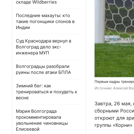
складе Wildberries
Последние махауты: кто
такие погонщики слонов в
Индии
Суд Краснодара вернул в
Волгоград дело экс-
инженера МУП
Волгоградцы разобрали
руины после атаки БПЛА
Первые кадры трениро
Зимний бег: как
Источник: 
Алексей Вол
тренироваться и похудеть к
весне
Завтра, 26 мая
сборными Росси
Мэрия Волгограда
прокомментировала
откроют для зри
увольнение чиновницы
группы «Корни» 
Елисеевой