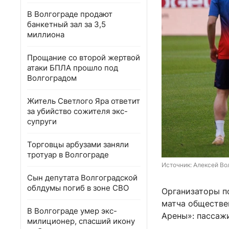
В Волгограде продают
банкетный зал за 3,5
миллиона
Прощание со второй жертвой
атаки БПЛА прошло под
Волгоградом
Житель Светлого Яра ответит
за убийство сожителя экс-
супруги
Торговцы арбузами заняли
тротуар в Волгограде
Источник: 
Алексей Вол
Сын депутата Волгоградской
облдумы погиб в зоне СВО
Организаторы п
матча обществен
В Волгограде умер экс-
Арены»: пассаж
милиционер, спасший икону