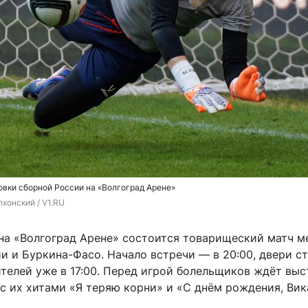
вки сборной России на «Волгоград Арене»
хонский / V1.RU
, на «Волгоград Арене» состоится товарищеский матч 
и и Буркина-Фасо. Начало встречи — в 20:00, двери с
телей уже в 17:00. Перед игрой болельщиков ждёт выс
с их хитами «Я теряю корни» и «С днём рождения, Вик