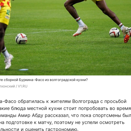
е сборной Буркина-Фасо из волгоградской кухни?
хонский / V1.RU
а-Фасо обратилась к жителям Волгограда с просьбой
акие блюда местной кухни стоит попробовать во время
команды Амир Абду рассказал, что пока спортсмены бы
а подготовке к матчу, поэтому не успели осмотреть
льности и оценить гастрономию.