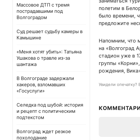
заниматься тури
Массовое ДТП с тремя
полетим в Белор
пострадавшими под
было времени, 
Волгоградом
предложите нес
Суд решает судьбу камеры в
Камышине
Напомним, что 
на «Волгоград А
«Меня хотят убить»: Татьяна
стадион уже в 1
Ушакова о травле из-за
группы «Корни»,
шантажа
рождения, Вика»
В Волгограде задержали
хакеров, взломавших
Увидели опечатку? 
«Госуслуги»
Селедка под шубой: история
КОММЕНТАР
и рецепт с политическим
подтекстом
Волгоград ждет резкое
похолодание