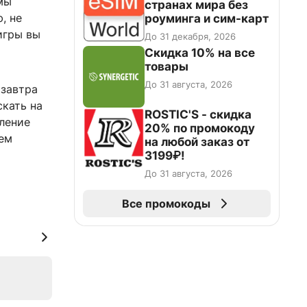
мы
странах мира без
, не
роуминга и сим-карт
игры вы
До 31 декабря, 2026
Скидка 10% на все
товары
До 31 августа, 2026
 завтра
скать на
ROSTIC'S - скидка
пление
20% по промокоду
нем
на любой заказ от
3199₽!
До 31 августа, 2026
Все промокоды