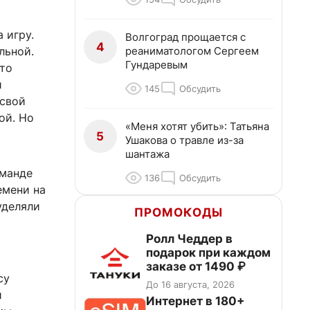
 игру.
Волгоград прощается с
4
реаниматологом Сергеем
льной.
Гундаревым
что
и
145
Обсудить
 свой
ой. Но
«Меня хотят убить»: Татьяна
5
Ушакова о травле из-за
шантажа
оманде
136
Обсудить
емени на
уделяли
ПРОМОКОДЫ
Ролл Чеддер в
подарок при каждом
заказе от 1490 ₽
су
До 16 августа, 2026
и
Интернет в 180+