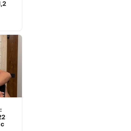
,2
:
22
 с