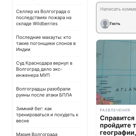
Селлер из Волгограда о
последствиях пожара на
складе Wildberries
Гость
Последние махауты: кто
такие погонщики слонов в
Индии
Суд Краснодара вернул в
Волгоград дело экс-
инженера МУП
Волгоградцы разобрали
руины после атаки БПЛА
Зимний бег: как
РАЗВЛЕЧЕНИЯ
тренироваться и похудеть к
Справится
весне
пройдите т
географии,
Мэрия Волгограда