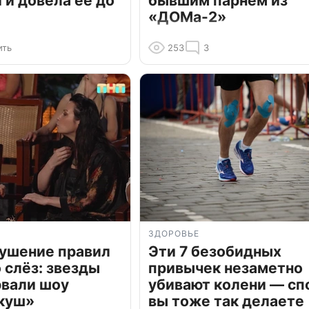
и довела ее до
бывшим парнем из
«ДОМа-2»
ить
253
3
ЗДОРОВЬЕ
рушение правил
Эти 7 безобидных
о слёз: звезды
привычек незаметно
рвали шоу
убивают колени — сп
куш»
вы тоже так делаете