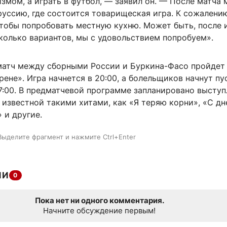
змом, а играть в футбол, — заявил он. — После матча 
уссию, где состоится товарищеская игра. К сожалению
чтобы попробовать местную кухню. Может быть, после 
колько вариантов, мы с удовольствием попробуем».
матч между сборными России и Буркина-Фасо пройдет
рене». Игра начнется в 20:00, а болельщиков начнут пу
7:00. В предматчевой программе запланировано высту
 известной такими хитами, как «Я теряю корни», «С д
 и другие.
Выделите фрагмент и нажмите Ctrl+Enter
ИИ
0
Пока нет ни одного комментария.
Начните обсуждение первым!