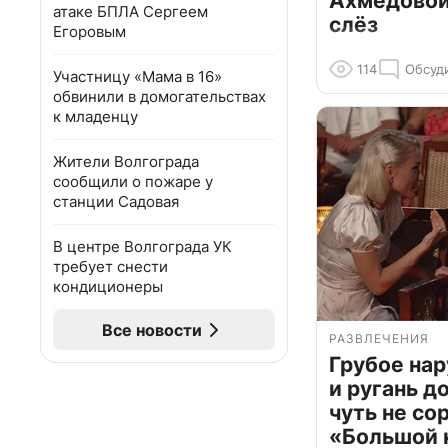
Ахмедовой 
атаке БПЛА Сергеем
слёз
Егоровым
114
Обсуд
Участницу «Мама в 16»
обвинили в домогательствах
к младенцу
Жители Волгограда
сообщили о пожаре у
станции Садовая
В центре Волгограда УК
требует снести
кондиционеры
Все новости
РАЗВЛЕЧЕНИЯ
Грубое на
и ругань д
чуть не со
«Большой 