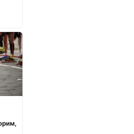
орим,