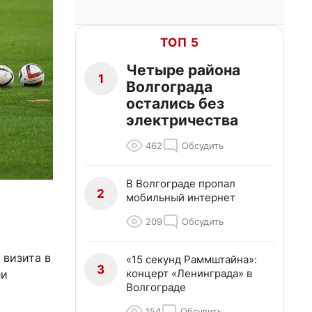
ТОП 5
Четыре района
1
Волгограда
остались без
электричества
462
Обсудить
В Волгограде пропал
2
мобильный интернет
209
Обсудить
 визита в
«15 секунд Раммштайна»:
3
концерт «Ленинграда» в
ли
Волгограде
154
Обсудить