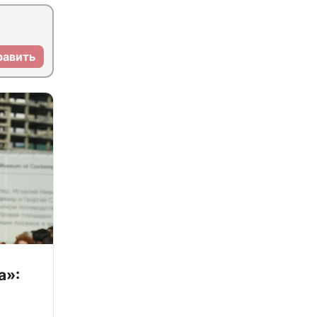
равить
а»: