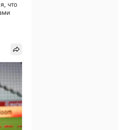
я, что
тами