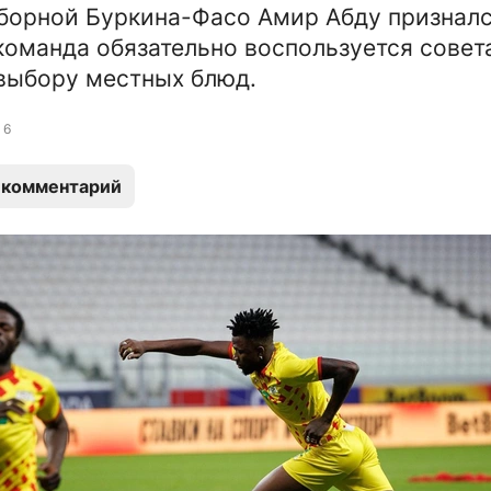
борной Буркина-Фасо Амир Абду призналс
команда обязательно воспользуется сове
выбору местных блюд.
6
 комментарий