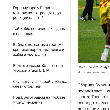
Горы мусора у Родины-
матери: волгоградцы ждут
реакции властей
Тай Кобб: величие, скандалы
и наследие
Война с незваными гостями:
кролики, верблюды, динго и
жабы в Австралии
Волгоградская область под
Что вы порекомендует
угрозой атаки БПЛА
Источник: 
Алексей Вол
Скульптуру с гидрой у «Озера
Сборная Буркин
слез» отбелили
посоветовать, к
город. Тренер 
Под Волгоградом на турбазе
утонул мужчина
сосредоточены н
достопримечате