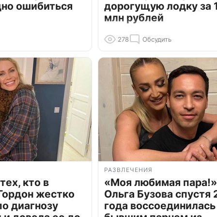
дно ошибиться
дорогущую лодку за 1
млн рублей
278
Обсудить
РАЗВЛЕЧЕНИЯ
тех, кто в
«Моя любимая пара!»
Гордон жестко
Ольга Бузова спустя 
по диагнозу
года воссоединилась