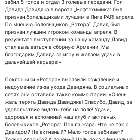
забил 5 голов и отдал 3 голевые передачи. Гол
Давида Давидяна в ворота „Нефтехимика“ был
признан болельщиками лучшим в Лиге PARI апреле.
По мнению болельщиков „Ротора“, Давид был
признан лучшим игроком команды апреля. В
результате выступлений за нашу команду Давид
стал вызываться в сборную Армении. Мы
благодарим Давида за игру и желаем удачи в
дальнейшей карьере!»
Поклонники «Ротора» выразили сожаление и
недоумение из‑за ухода Давидяна. В социальных
сетях они оставили такие комментарии: «Очень
жаль терять Давида Давидяна! Спасибо, Давид, за
удовольствие видеть тебя на поле! Удачи,
здоровья и вспоминай наш клуб и активных
болельщиков „Ротора“. Пошла жара. Что не так с
Давидом? Не активный? Мало голов забивает?
Только спасибо? А почему? Цель пока официально