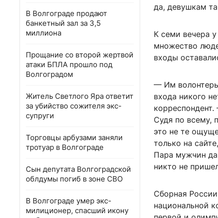
да, девушкам та
В Волгограде продают
банкетный зал за 3,5
миллиона
К семи вечера 
множество люде
Прощание со второй жертвой
входы оставали
атаки БПЛА прошло под
Волгоградом
— Им волонтеры 
Житель Светлого Яра ответит
входа никого не
за убийство сожителя экс-
корреспондент. 
супруги
Судя по всему, 
это не те ощуще
Торговцы арбузами заняли
только на сайте
тротуар в Волгограде
Пара мужчин даж
никто не пришел
Сын депутата Волгоградской
облдумы погиб в зоне СВО
Сборная России 
В Волгограде умер экс-
национальной ко
милиционер, спасший икону
первой и олимп