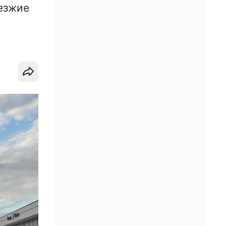
иезжие