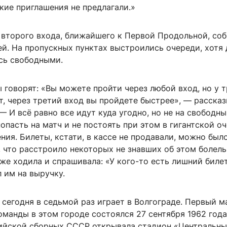
кие приглашения не предлагали.»
у второго входа, ближайшего к Первой Продольной, со
й. На пропускных пунктах выстроились очереди, хотя 
сь свободными.
говорят: «Вы можете пройти через любой вход, но у т
т, через третий вход вы пройдете быстрее», — расска
— И всё равно все идут куда угодно, но не на свободны
попасть на матч и не постоять при этом в гигантской о
ния. Билеты, кстати, в кассе не продавали, можно был
, что расстроило некоторых не знавших об этом болел
е ходила и спрашивала: «У кого-то есть лишний билет
 им на выручку.
сегодня в седьмой раз играет в Волгограде. Первый м
манды в этом городе состоялся 27 сентября 1962 года
ийской сборных СССР открывала стадион «Центральны