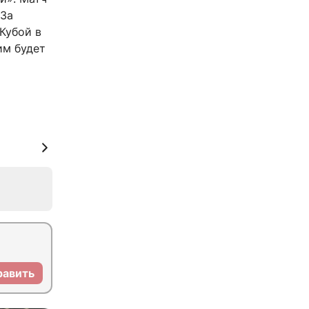
 За
Кубой в
ким будет
равить