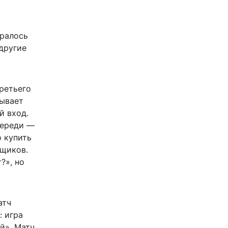
бралось
другие
ретьего
зывает
й вход.
череди —
о купить
ьщиков.
?», но
атч
: игра
й». Матч