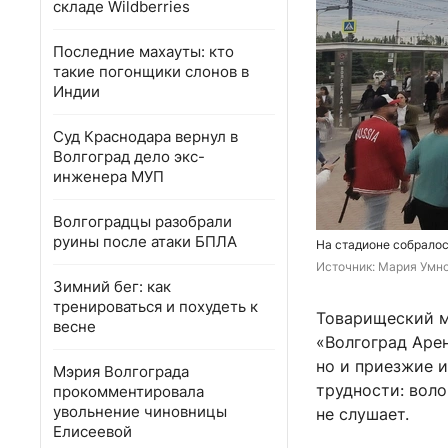
складе Wildberries
Последние махауты: кто
такие погонщики слонов в
Индии
Суд Краснодара вернул в
Волгоград дело экс-
инженера МУП
Волгоградцы разобрали
руины после атаки БПЛА
На стадионе собралос
Источник: 
Мария Умно
Зимний бег: как
тренироваться и похудеть к
Товарищеский м
весне
«Волгоград Арен
но и приезжие и
Мэрия Волгограда
трудности: вол
прокомментировала
увольнение чиновницы
не слушает.
Елисеевой