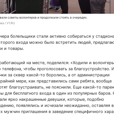
али советы волонтеров и продолжали стоять в очередях.
ва / V1.RU
чера болельщики стали активно собираться у стадиона
 второго входа можно было встретить людей, предлаг
и и товары.
работающий на месте, поделился: «Ходили и волонтеры
 телефона, чтобы проголосовать за благоустройство. 
ки за сквер какой-то боролись, а от администрации
крайней мере, как представились сами ребята, вообще
отят благоустраивать, не пояснили. Еще какой-то паре
ы для бесплатного входа в один из популярных баров. 
али ярко накрашенные девушки, которые, подобно
дению, появлялись и исчезали неожиданно, оставляя в
х мужчин приглашения в заведение специфичного хара