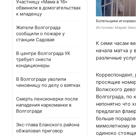
Участницу «Мама в 16»
обвинили в домогательствах
к младенцу
Болельщики игнориров
Жители Волгограда
Источник: 
Мария Умно
сообщили о пожаре у
станции Садовая
К семи часам ве
начала матча у
В центре Волгограда УК
различные услуг
требует снести
кондиционеры
Корреспондент, 
В Волгограде уволили
просящие номер
чиновницу по делу о взятках
Волжского девоч
Волгограда, по 
Смерть пенсионерки после
непонятно что х
нападения наркоманки в
Волгограде
предлагал флаер
больше порадов
Экс-глава Еланского района
мимолетному ви
обжаловал приговор
одиноко стоящи