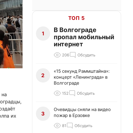
ТОП 5
В Волгограде
1
пропал мобильный
интернет
206
Обсудить
«15 секунд Раммштайна»:
2
концерт «Ленинграда» в
Волгограде
152
Обсудить
 на
гоградцы,
оздаёт
Очевидцы сняли на видео
3
пожар в Ерзовке
олпа их
81
Обсудить