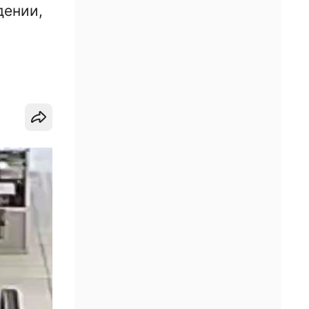
дении,
и