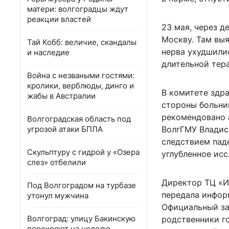
матери: волгоградцы ждут
реакции властей
23 мая, через д
Москву. Там выя
Тай Кобб: величие, скандалы
нерва ухудшили
и наследие
длительной тера
Война с незваными гостями:
кролики, верблюды, динго и
В комитете здр
жабы в Австралии
стороны больни
рекомендовано 
Волгоградская область под
угрозой атаки БПЛА
ВолгГМУ Владис
следствием пад
Скульптуру с гидрой у «Озера
углубленное исс
слез» отбелили
Директор ТЦ «И
Под Волгоградом на турбазе
передала информ
утонул мужчина
Официальный зап
Волгоград: улицу Бакинскую
родственники г
перекроют на неделю