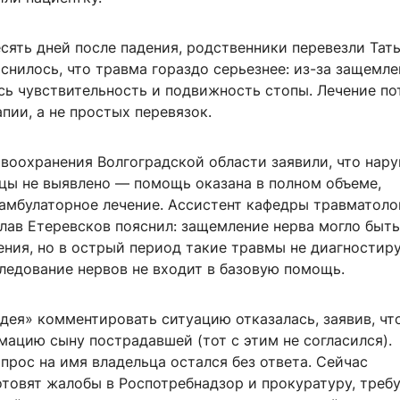
есять дней после падения, родственники перевезли Тать
снилось, что травма гораздо серьезнее: из-за защемл
сь чувствительность и подвижность стопы. Лечение по
пии, а не простых перевязок.
авоохранения Волгоградской области заявили, что нар
цы не выявлено — помощь оказана в полном объеме,
амбулаторное лечение. Ассистент кафедры травматоло
лав Етеревсков пояснил: защемление нерва могло быть
ения, но в острый период такие травмы не диагностир
ледование нервов не входит в базовую помощь.
дея» комментировать ситуацию отказалась, заявив, чт
ацию сыну пострадавшей (тот с этим не согласился).
рос на имя владельца остался без ответа. Сейчас
отовят жалобы в Роспотребнадзор и прокуратуру, треб