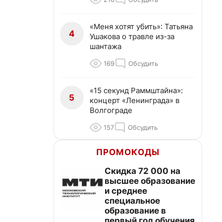
«Меня хотят убить»: Татьяна
4
Ушакова о травле из-за
шантажа
169
Обсудить
«15 секунд Раммштайна»:
5
концерт «Ленинграда» в
Волгограде
157
Обсудить
ПРОМОКОДЫ
Скидка 72 000 на
высшее образование
и среднее
специальное
образование в
первый год обучения