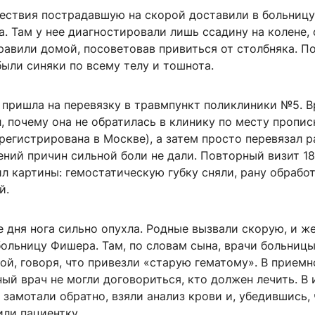
ествия пострадавшую на скорой доставили в больниц
 Там у нее диагностировали лишь ссадину на колене,
равили домой, посоветовав привиться от столбняка. П
были синяки по всему телу и тошнота.
 пришла на перевязку в травмпункт поликлиники №5. В
, почему она не обратилась в клинику по месту пропис
регистрирована в Москве), а затем просто перевязал р
ний причин сильной боли не дали. Повторный визит 18
л картины: гемостатическую губку сняли, рану обрабо
й.
 дня нога сильно опухла. Родные вызвали скорую, и 
больницу Фишера. Там, по словам сына, врачи больниц
ой, говоря, что привезли «старую гематому». В прием
ый врач не могли договориться, кто должен лечить. В 
 замотали обратно, взяли анализ крови и, убедившись, 
или пациентку.