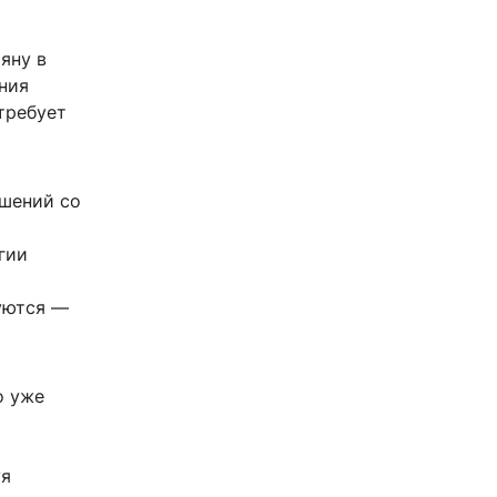
яну в
ения
требует
ушений со
гии
уются —
о уже
уя