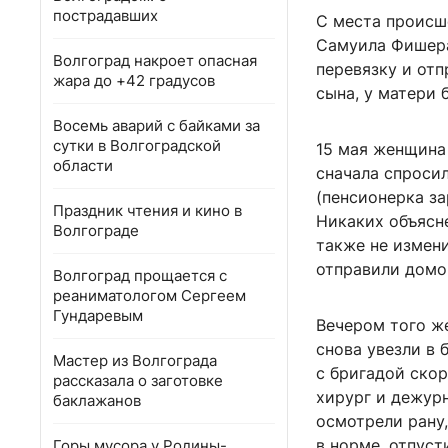
пострадавших
С места происш
Самуила Фишера.
Волгоград накроет опасная
перевязку и отп
жара до +42 градусов
сына, у матери 
Восемь аварий с байками за
сутки в Волгоградской
15 мая женщина
области
сначала спросил
(пенсионерка за
Праздник чтения и кино в
Никаких объясне
Волгограде
также не измени
отправили домо
Волгоград прощается с
реаниматологом Сергеем
Гундаревым
Вечером того же
снова увезли в 
Мастер из Волгограда
с бригадой скор
рассказала о заготовке
хирург и дежурн
баклажанов
осмотрели рану,
в норме, отпуст
Горы мусора у Родины-