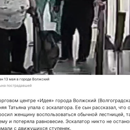
н 13 мая в городе Волжский
сына пострадавшей
торговом центре «Идея» города Волжский (Волгоградск
няя Татьяна упала с эскалатора. Ее сын рассказал, что 
росил женщину воспользоваться обычной лестницей, т
ему и потеряла равновесие. Эскалатор никто не остано
имали с движущихся ступенек.