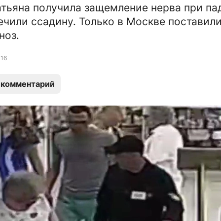
атьяна получила защемление нерва при па
ечили ссадину. Только в Москве поставил
ноз.
16
 комментарий