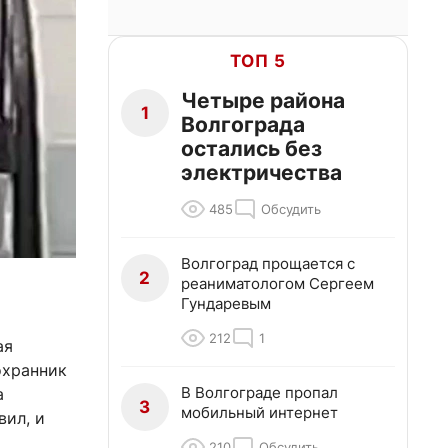
ТОП 5
Четыре района
1
Волгограда
остались без
электричества
485
Обсудить
Волгоград прощается с
2
реаниматологом Сергеем
Гундаревым
212
1
ая
охранник
В Волгограде пропал
а
3
мобильный интернет
вил, и
210
Обсудить