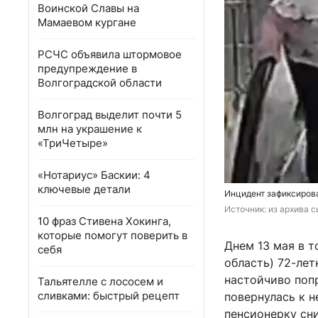
Воинской Славы на
Мамаевом кургане
РСЧС объявила штормовое
предупреждение в
Волгоградской области
Волгоград выделит почти 5
млн на украшение к
«ТриЧетыре»
«Нотариус» Баскии: 4
ключевые детали
Инцидент зафиксирова
Источник: 
из архива 
10 фраз Стивена Хокинга,
которые помогут поверить в
Днем 13 мая в 
себя
область) 72-лет
настойчиво поп
Тальятелле с лососем и
сливками: быстрый рецепт
повернулась к н
пенсионерку сн