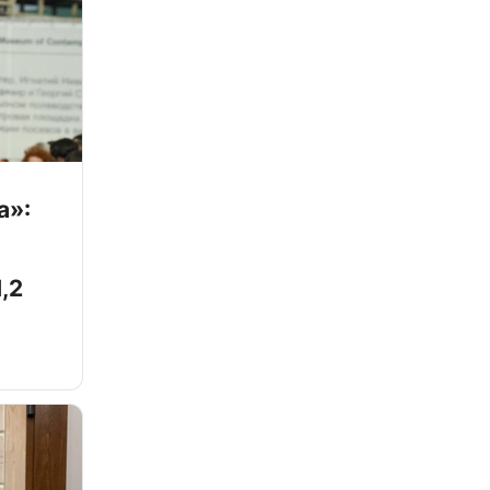
а»:
,2