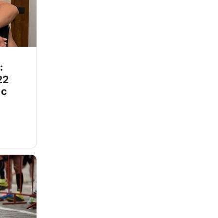
:
22
 с