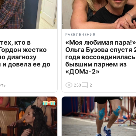
РАЗВЛЕЧЕНИЯ
тех, кто в
«Моя любимая пара!»
Гордон жестко
Ольга Бузова спустя 
по диагнозу
года воссоединилась
и довела ее до
бывшим парнем из
«ДОМа-2»
ить
230
2