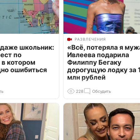
РАЗВЛЕЧЕНИЯ
 даже школьник:
«Всё, потеряла я муж
ест по
Ивлеева подарила
 в котором
Филиппу Бегаку
дно ошибиться
дорогущую лодку за 1
млн рублей
ть
228
Обсудить