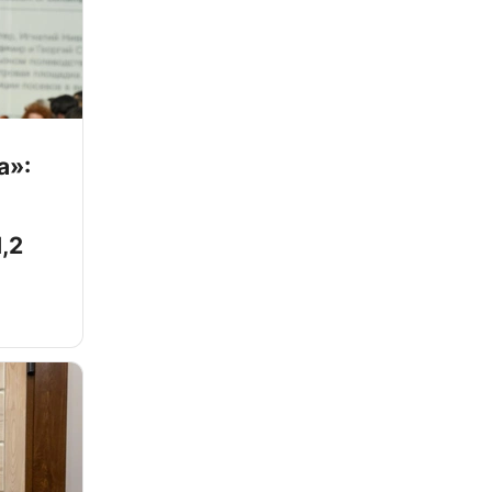
а»:
,2