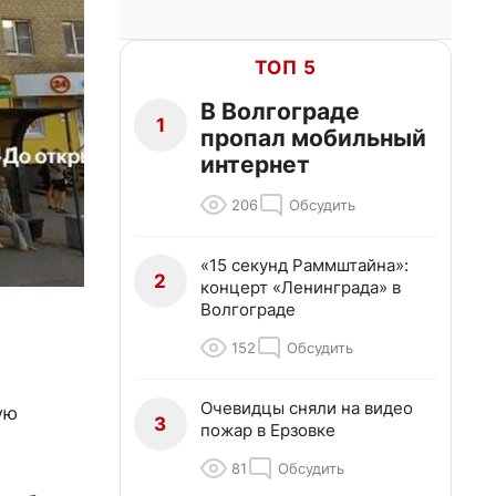
ТОП 5
В Волгограде
1
пропал мобильный
интернет
206
Обсудить
«15 секунд Раммштайна»:
2
концерт «Ленинграда» в
Волгограде
152
Обсудить
Очевидцы сняли на видео
ую
3
пожар в Ерзовке
81
Обсудить