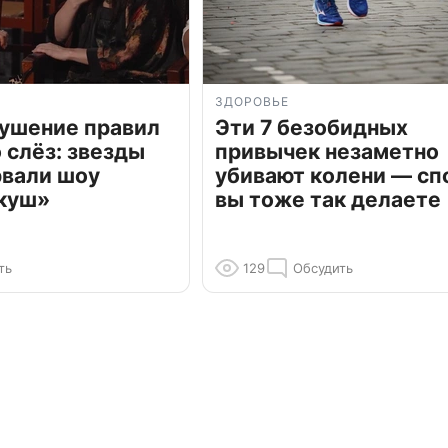
ЗДОРОВЬЕ
рушение правил
Эти 7 безобидных
о слёз: звезды
привычек незаметно
рвали шоу
убивают колени — сп
куш»
вы тоже так делаете
ть
129
Обсудить