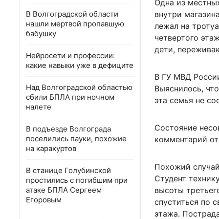
Одна из местны
В Волгоградской области
внутри магазин
нашли мертвой пропавшую
лежал на тротуа
бабушку
четвертого этаж
дети, пережива
Нейросети и профессии:
какие навыки уже в дефиците
В ГУ МВД Росси
Над Волгоградской областью
Выяснилось, что
сбили БПЛА при ночном
эта семья не со
налете
Состояние несо
В подъезде Волгограда
поселились пауки, похожие
комментарий от
на каракуртов
Похожий случай
В станице Голубинской
Студент техник
простились с погибшим при
атаке БПЛА Сергеем
высоты третьег
Егоровым
спуститься по 
этажа. Пострад