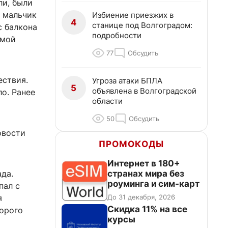
ли, были
, мальчик
Избиение приезжих в
4
станице под Волгоградом:
с балкона
подробности
амой
77
Обсудить
ествия.
Угроза атаки БПЛА
5
объявлена в Волгоградской
о. Ранее
области
50
Обсудить
овости
ПРОМОКОДЫ
Интернет в 180+
странах мира без
да.
роуминга и сим-карт
пал с
До 31 декабря, 2026
я
Скидка 11% на все
торого
курсы