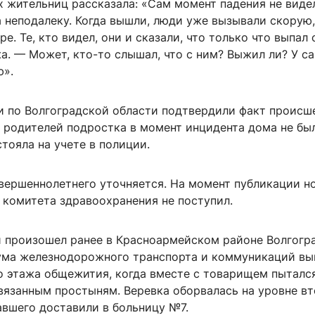
х жительниц рассказала: «Сам момент падения не виде
а неподалеку. Когда вышли, люди уже вызывали скорую
ре. Те, кто видел, они и сказали, что только что выпал 
а. — Может, кто-то слышал, что с ним? Выжил ли? У с
ю».
и по Волгоградской области подтвердили факт происш
 родителей подростка в момент инцидента дома не был
стояла на учете в полиции.
вершеннолетнего уточняется. На момент публикации н
 комитета здравоохранения не поступил.
 произошел ранее в Красноармейском районе Волгогра
ума железнодорожного транспорта и коммуникаций вы
о этажа общежития, когда вместе с товарищем пыталс
связанным простыням. Веревка оборвалась на уровне в
авшего доставили в больницу №7.