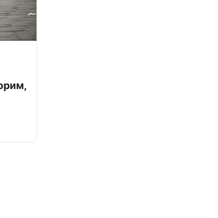
орим,