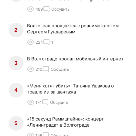
489
Обсудить
Волгоград прощается с реаниматологом
2
Сергеем Гундаревым
224
1
В Волгограде пропал мобильный интернет
3
210
Обсудить
«Меня хотят убить»: Татьяна Ушакова о
4
травле из-за шантажа
174
Обсудить
«15 секунд Раммштайна»: концерт
5
«Ленинграда» в Волгограде
158
Обсудить