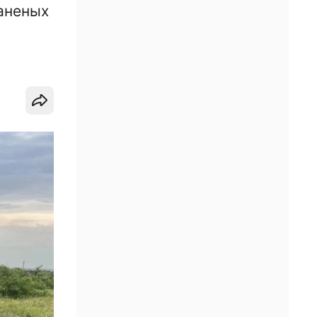
аненых