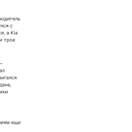
водитель
улся с
я, а Kia
и трое
—
ал
вигался
дана,
дики
ниям еще