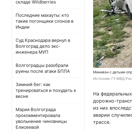
складе Wildberries
Последние махауты: кто
такие погонщики слонов в
Индии
Суд Краснодара вернул в
Волгоград дело экс-
инженера МУП
Волгоградцы разобрали
руины после атаки БПЛА
Минивэн с детьми опр
Источник: 
ГУ МВД Рос
Зимний бег: как
тренироваться и похудеть к
На федеральных
весне
дорожно-трансп
из них впоследс
Мэрия Волгограда
аварии случили
прокомментировала
увольнение чиновницы
трассе.
Елисеевой