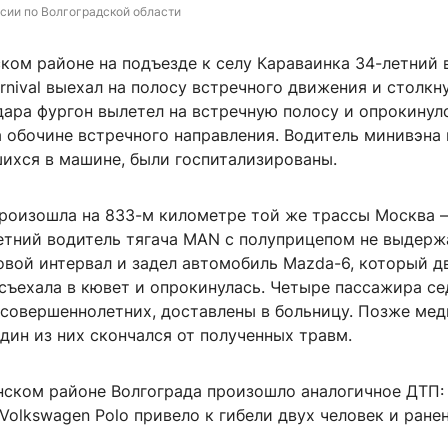
сии по Волгоградской области
ском районе на подъезде к селу Караваинка 34-летний 
rnival выехал на полосу встречного движения и столкн
дара фургон вылетел на встречную полосу и опрокинулс
 обочине встречного направления. Водитель минивэна 
шихся в машине, были госпитализированы.
произошла на 833-м километре той же трассы Москва 
летний водитель тягача MAN с полуприцепом не выдерж
овой интервал и задел автомобиль Mazda-6, который д
съехала в кювет и опрокинулась. Четыре пассажира се
есовершеннолетних, доставлены в больницу. Позже ме
дин из них скончался от полученных травм.
нском районе Волгограда произошло аналогичное ДТП:
olkswagen Polo привело к гибели двух человек и ране