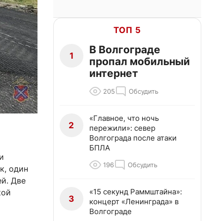
ТОП 5
В Волгограде
1
пропал мобильный
интернет
205
Обсудить
«Главное, что ночь
2
пережили»: север
Волгограда после атаки
БПЛА
и
196
Обсудить
к, один
ей. Две
«15 секунд Раммштайна»:
кой
3
концерт «Ленинграда» в
Волгограде