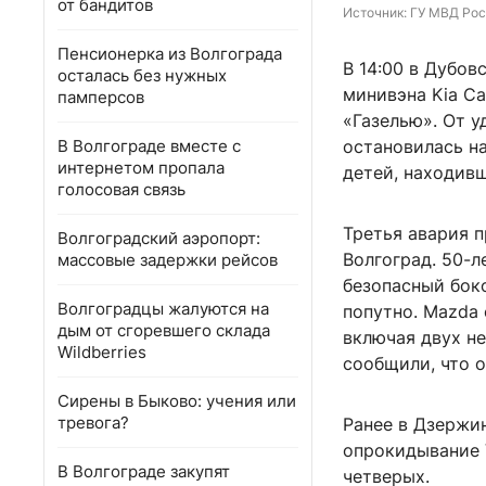
от бандитов
Источник: 
ГУ МВД Рос
Пенсионерка из Волгограда
В 14:00 в Дубов
осталась без нужных
минивэна Kia Ca
памперсов
«Газелью». От у
В Волгограде вместе с
остановилась на
интернетом пропала
детей, находив
голосовая связь
Третья авария 
Волгоградский аэропорт:
Волгоград. 50-
массовые задержки рейсов
безопасный бок
Волгоградцы жалуются на
попутно. Mazda 
дым от сгоревшего склада
включая двух н
Wildberries
сообщили, что о
Сирены в Быково: учения или
тревога?
Ранее в Дзержи
опрокидывание V
В Волгограде закупят
четверых.