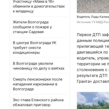
Участницу «Мама в 16»
обвинили в домогательствах
к младенцу
Водитель Лады Калины
Жители Волгограда
Источник: 
ГУ МВД Рос
сообщили о пожаре у
станции Садовая
Первое ДТП заф
данным полиции
В центре Волгограда УК
прилегающей тер
требует снести
двигавшейся по
кондиционеры
водитель, упра
В Волгограде уволили
территории не 
чиновницу по делу о взятках
столкновение с 
результате ДТП
Смерть пенсионерки после
Гранта» достав
нападения наркоманки в
Волгограде
Экс-глава Еланского района
обжаловал приговор