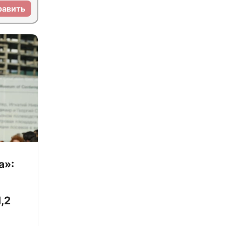
равить
а»:
,2