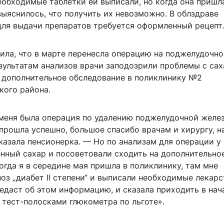
еобходимые таблетки ей выписали, но когда она пришл
выяснилось, что получить их невозможно. В облздраве
для выдачи препаратов требуется оформленный рецепт.
ла, что в марте перенесла операцию на поджелудочно
езультатам анализов врачи заподозрили проблемы с са
а дополнительное обследование в поликлинику №2
кого района.
 меня была операция по удалению поджелудочной желе
 прошла успешно, большое спасибо врачам и хирургу, 
казала пенсионерка. — Но по анализам для операции у
нный сахар и посоветовали сходить на дополнительно
огда я в середине мая пришла в поликлинику, там мне
оз „диабет II степени“ и выписали необходимые лекарс
редаст об этом информацию, и сказала приходить в нач
 тест-полосками глюкометра по льготе».