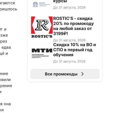
курсы
агаются
До 31 августа, 2026
пришлось
ROSTIC'S - скидка
20% по промокоду
на любой заказ от
пт и
3199₽!
озже
До 31 августа, 2026
ерез
Скидка 10% на ВО и
 едва
СПО в первый год
щё и
обучения
До 31 августа, 2026
ение
Все промокоды
овили
трение
м
в она
ки