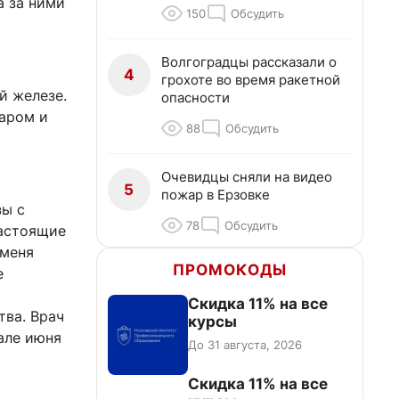
а за ними
150
Обсудить
Волгоградцы рассказали о
4
грохоте во время ракетной
й железе.
опасности
харом и
88
Обсудить
Очевидцы сняли на видео
5
пожар в Ерзовке
зы с
78
Обсудить
настоящие
 меня
ПРОМОКОДЫ
е
Скидка 11% на все
тва. Врач
курсы
але июня
До 31 августа, 2026
Скидка 11% на все