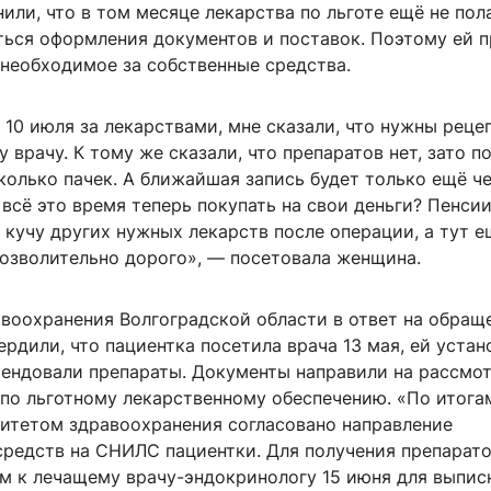
или, что в том месяце лекарства по льготе ещё не пол
ься оформления документов и поставок. Поэтому ей 
 необходимое за собственные средства.
 10 июля за лекарствами, мне сказали, что нужны реце
у врачу. К тому же сказали, что препаратов нет, зато п
колько пачек. А ближайшая запись будет только ещё ч
всё это время теперь покупать на свои деньги? Пенсии
а кучу других нужных лекарств после операции, а тут е
позволительно дорого», — посетовала женщина.
авоохранения Волгоградской области в ответ на обращ
рдили, что пациентка посетила врача 13 мая, ей устан
мендовали препараты. Документы направили на рассмо
 по льготному лекарственному обеспечению. «По итога
митетом здравоохранения согласовано направление
средств на СНИЛС пациентки. Для получения препарато
ём к лечащему врачу-эндокринологу 15 июня для выпис