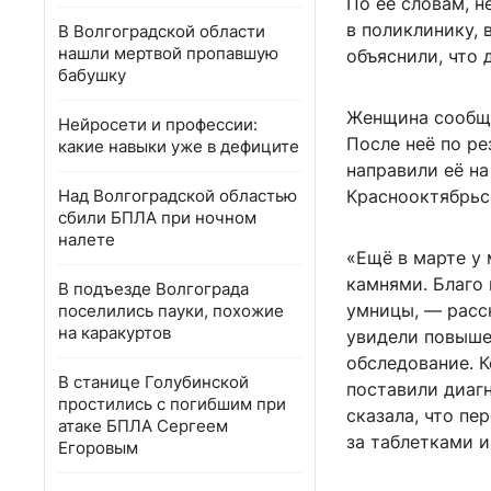
По её словам, н
в поликлинику, 
В Волгоградской области
нашли мертвой пропавшую
объяснили, что 
бабушку
Женщина сообщи
Нейросети и профессии:
После неё по р
какие навыки уже в дефиците
направили её н
Над Волгоградской областью
Краснооктябрьс
сбили БПЛА при ночном
налете
«Ещё в марте у
камнями. Благо
В подъезде Волгограда
умницы, — расс
поселились пауки, похожие
на каракуртов
увидели повыше
обследование. К
В станице Голубинской
поставили диагн
простились с погибшим при
сказала, что пе
атаке БПЛА Сергеем
за таблетками и
Егоровым