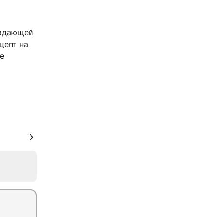
радающей
цепт на
ке