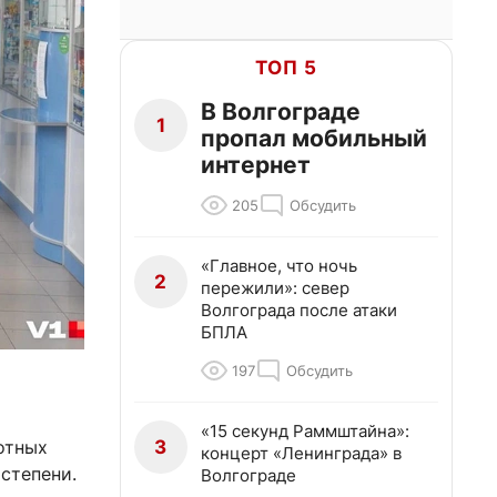
ТОП 5
В Волгограде
1
пропал мобильный
интернет
205
Обсудить
«Главное, что ночь
2
пережили»: север
Волгограда после атаки
БПЛА
197
Обсудить
«15 секунд Раммштайна»:
3
отных
концерт «Ленинграда» в
степени.
Волгограде