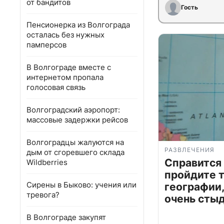
от бандитов
Гость
Пенсионерка из Волгограда
осталась без нужных
памперсов
В Волгограде вместе с
интернетом пропала
голосовая связь
Волгоградский аэропорт:
массовые задержки рейсов
Волгоградцы жалуются на
РАЗВЛЕЧЕНИЯ
дым от сгоревшего склада
Справится
Wildberries
пройдите т
Сирены в Быково: учения или
географии,
тревога?
очень сты
В Волгограде закупят