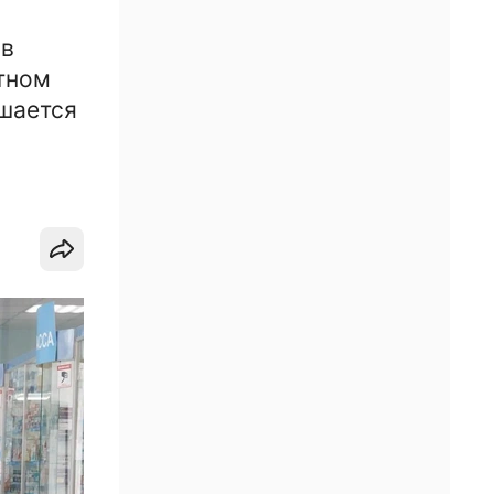
 в
тном
ешается