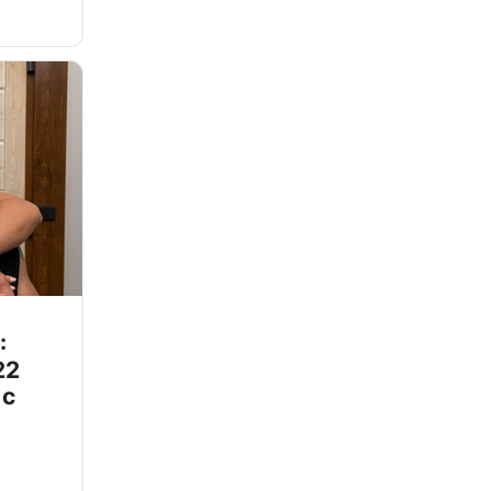
:
22
 с