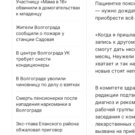
Участницу «Мама в 16»
Пациентке поясн
обвинили в домогательствах
— нужно дождат
к младенцу
приобрести всё
Жители Волгограда
сообщили о пожаре у
«Когда я пришла
станции Садовая
запись к другом
смогут дать нес
В центре Волгограда УК
месяц. Неужели 
требует снести
хватает и так н
кондиционеры
новые стоят не
В Волгограде уволили
чиновницу по делу о взятках
В комитете здр
редакции подтве
Смерть пенсионерки после
диагноз и реко
нападения наркоманки в
рабочей группы
Волгограде
заседания с ко
Экс-глава Еланского района
лекарственных 
обжаловал приговор
вызвана на при