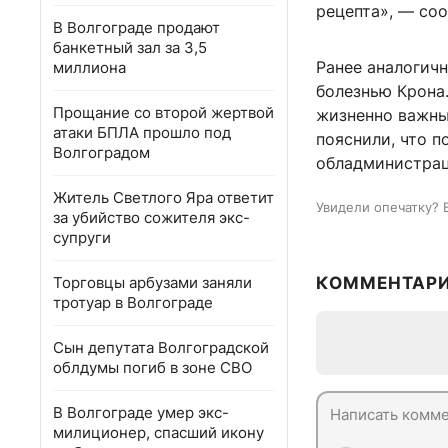
рецепта», — со
В Волгограде продают
банкетный зал за 3,5
Ранее аналогич
миллиона
болезнью Крона.
Прощание со второй жертвой
жизненно важный
атаки БПЛА прошло под
пояснили, что п
Волгоградом
обладминистраци
Житель Светлого Яра ответит
Увидели опечатку? 
за убийство сожителя экс-
супруги
Торговцы арбузами заняли
КОММЕНТАР
тротуар в Волгограде
Сын депутата Волгоградской
облдумы погиб в зоне СВО
В Волгограде умер экс-
милиционер, спасший икону