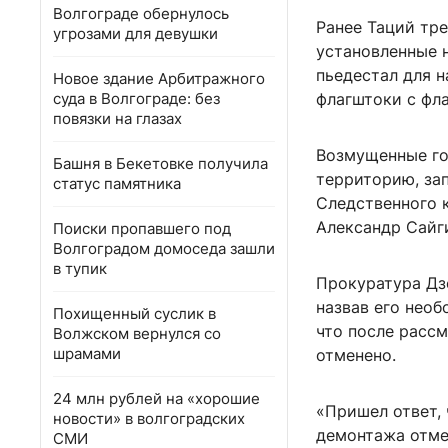
Волгограде обернулось
Ранее Таций тр
угрозами для девушки
установленные 
пьедестал для н
Новое здание Арбитражного
суда в Волгограде: без
флагштоки с фл
повязки на глазах
Возмущенные го
Башня в Бекетовке получила
территорию, за
статус памятника
Следственного 
Александр Сайг
Поиски пропавшего под
Волгоградом домоседа зашли
в тупик
Прокуратура Дз
назвав его нео
Похищенный суслик в
что после расс
Волжском вернулся со
шрамами
отменено.
24 млн рублей на «хорошие
«Пришел ответ,
новости» в волгоградских
демонтажа отме
СМИ