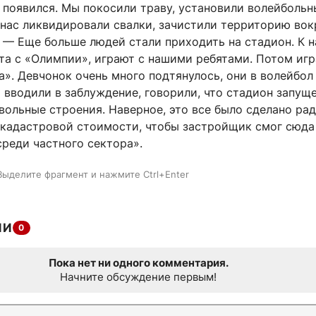
 появился. Мы покосили траву, установили волейбольн
 нас ликвидировали свалки, зачистили территорию вок
. — Еще больше людей стали приходить на стадион. К 
та с «Олимпии», играют с нашими ребятами. Потом иг
а». Девчонок очень много подтянулось, они в волейбол
 вводили в заблуждение, говорили, что стадион запущ
вольные строения. Наверное, это все было сделано рад
с кадастровой стоимости, чтобы застройщик смог сюда
реди частного сектора».
Выделите фрагмент и нажмите Ctrl+Enter
ИИ
0
Пока нет ни одного комментария.
Начните обсуждение первым!