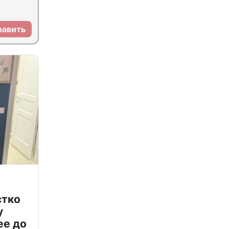
равить
стко
у
ее до