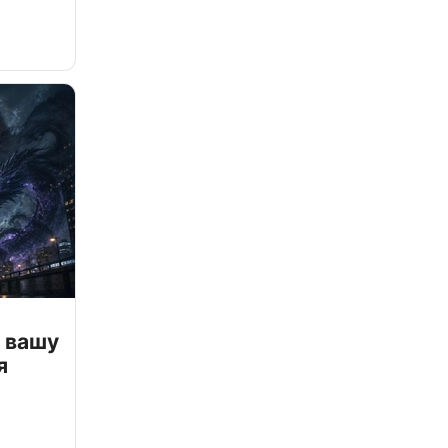
 вашу
я