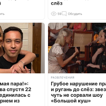
й
слёз
ить
59
Обсудить
РАЗВЛЕЧЕНИЯ
мая пара!»:
Грубое нарушение пр
ва спустя 22
и ругань до слёз: зве
единилась с
чуть не сорвали шоу
рнем из
«Большой куш»