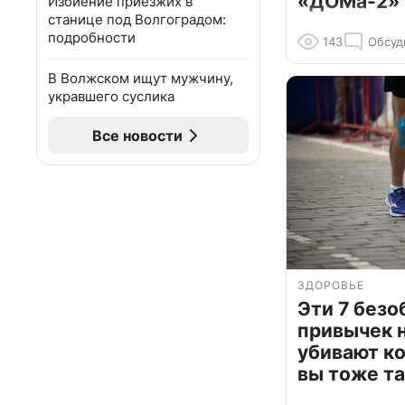
«ДОМа-2»
Избиение приезжих в
станице под Волгоградом:
подробности
143
Обсуд
В Волжском ищут мужчину,
укравшего суслика
Все новости
ЗДОРОВЬЕ
Эти 7 без
привычек 
убивают к
вы тоже та