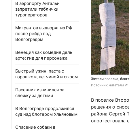
В аэропорту Антальи
запретили таблички
туроператоров
Мигрантов выдворят из РФ
после рейда под
Волгоградом
Венеция как комедия дель
арте: гид для персонажа
Быстрый ужин: паста с
горошком, ветчиной и сыром
Жители поселка, благ
Источник: 
читатели V1
Пасечник извинился за
слежку за детьми
В поселке Втор
решения о снос
В Волгограде продолжился
района Сергей Т
суд над блогером Ульяновым
опротестовала е
Спасение собаки в