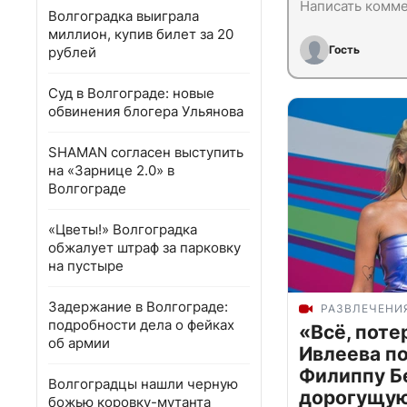
Волгоградка выиграла
миллион, купив билет за 20
Гость
рублей
Суд в Волгограде: новые
обвинения блогера Ульянова
SHAMAN согласен выступить
на «Зарнице 2.0» в
Волгограде
«Цветы!» Волгоградка
обжалует штраф за парковку
на пустыре
Задержание в Волгограде:
РАЗВЛЕЧЕНИ
подробности дела о фейках
«Всё, поте
об армии
Ивлеева п
Филиппу Б
Волгоградцы нашли черную
дорогущую 
божью коровку-мутанта