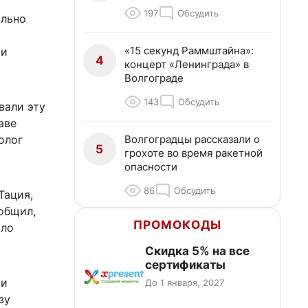
197
Обсудить
ольно
«15 секунд Раммштайна»:
 и
4
концерт «Ленинграда» в
Волгограде
143
Обсудить
вали эту
аве
Волгоградцы рассказали о
олог
5
грохоте во время ракетной
опасности
86
Обсудить
Тация,
общил,
ПРОМОКОДЫ
ыло
Скидка 5% на все
сертификаты
ти
До 1 января, 2027
зу