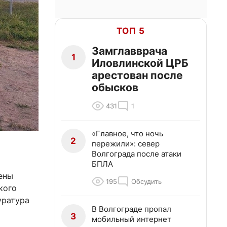
ТОП 5
Замглавврача
1
Иловлинской ЦРБ
арестован после
обысков
431
1
«Главное, что ночь
2
пережили»: север
Волгограда после атаки
БПЛА
ены
195
Обсудить
кого
уратура
В Волгограде пропал
3
мобильный интернет