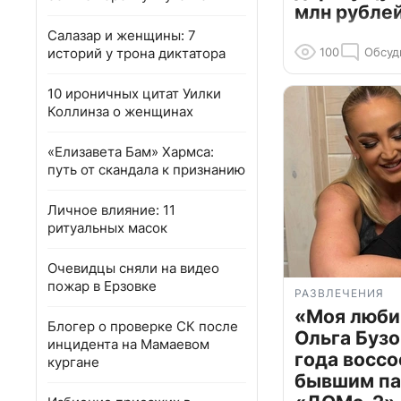
млн рубле
Салазар и женщины: 7
историй у трона диктатора
100
Обсуд
10 ироничных цитат Уилки
Коллинза о женщинах
«Елизавета Бам» Хармса:
путь от скандала к признанию
Личное влияние: 11
ритуальных масок
Очевидцы сняли на видео
пожар в Ерзовке
РАЗВЛЕЧЕНИЯ
«Моя люби
Блогер о проверке СК после
Ольга Бузо
инцидента на Мамаевом
года воссо
кургане
бывшим па