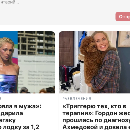
Отп
Я
РАЗВЛЕЧЕНИЯ
ряла я мужа»:
«Триггерю тех, кто в
одарила
терапии»: Гордон же
егаку
прошлась по диагноз
лодку за 1,2
Ахмедовой и довела 