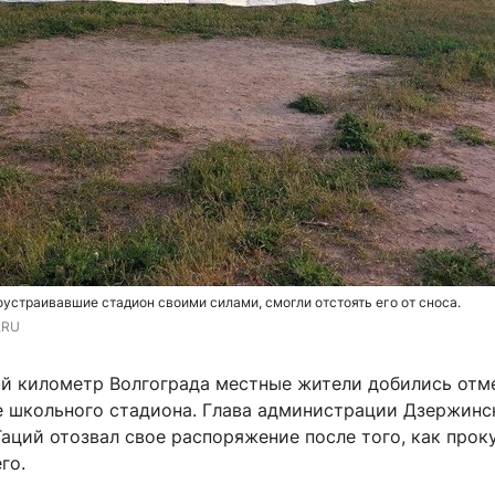
оустраивавшие стадион своими силами, смогли отстоять его от сноса.
.RU
ой километр Волгограда местные жители добились отм
е школьного стадиона. Глава администрации Дзержинс
аций отозвал свое распоряжение после того, как прок
го.