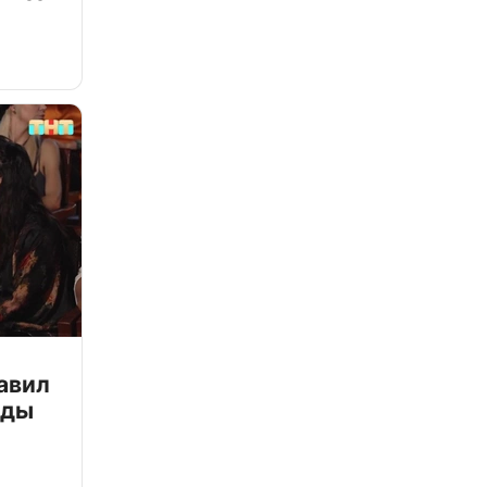
авил
зды