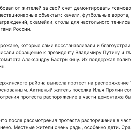
ебовал от жителей за свой счет демонтировать «самов
нестационарные объекты»: качели, футбольные ворота,
аграждений, скамейки, столы для настольного тенниса
агами России.
рожане, которые сами восстанавливали и благоустраи
писали обращение к президенту Владимиру Путину и гл
комитета Александру Бастрыкину. Их поддержал полит
ин.
ержинского района вынесла протест на распоряжение 
боснованным. Активный житель поселка Илья Прялин со
мотрения протеста распоряжение в части демонтажа б
 что после рассмотрения протеста распоряжение в час
нено. Местные жители очень рады, особенно дети. Сра