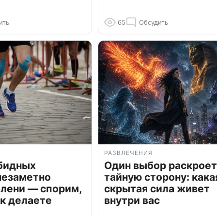
ить
65
Обсудить
РАЗВЛЕЧЕНИЯ
обидных
Один выбор раскроет
незаметно
тайную сторону: кака
олени — спорим,
скрытая сила живет
к делаете
внутри вас