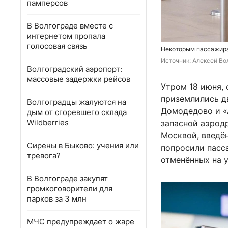
памперсов
В Волгограде вместе с
интернетом пропала
голосовая связь
Некоторым пассажирам
Источник: 
Алексей Вол
Волгоградский аэропорт:
массовые задержки рейсов
Утром 18 июня, 
приземлились дв
Волгоградцы жалуются на
Домодедово и «
дым от сгоревшего склада
Wildberries
запасной аэрод
Москвой, введён
Сирены в Быково: учения или
попросили пасс
тревога?
отменённых на у
В Волгограде закупят
громкоговорители для
парков за 3 млн
МЧС предупреждает о жаре