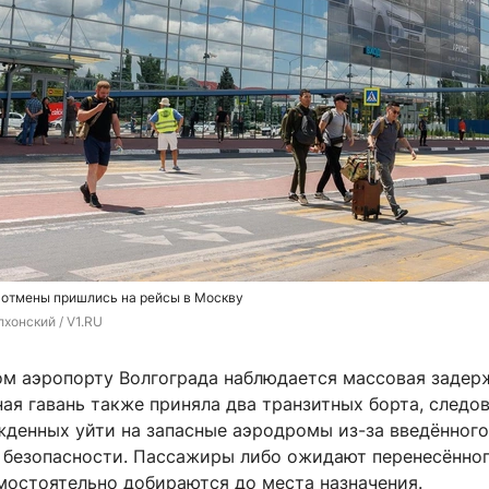
 отмены пришлись на рейсы в Москву
хонский / V1.RU
м аэропорту Волгограда наблюдается массовая задер
ая гавань также приняла два транзитных борта, следо
жденных уйти на запасные аэродромы из-за введённого
х безопасности. Пассажиры либо ожидают перенесённо
мостоятельно добираются до места назначения.