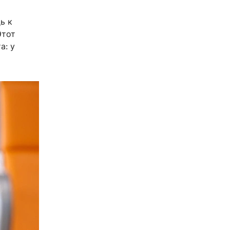
ь к
Этот
а: у