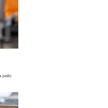
м
а рейс