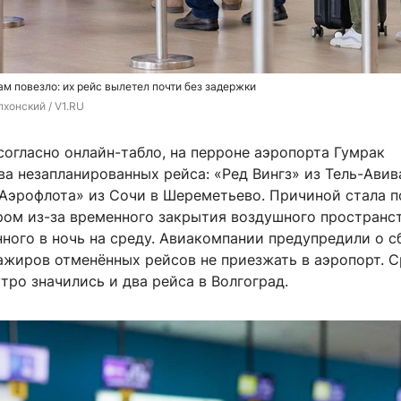
 повезло: их рейс вылетел почти без задержки
хонский / V1.RU
согласно онлайн-табло, на перроне аэропорта Гумрак
а незапланированных рейса: «Ред Вингз» из Тель-Авив
Аэрофлота» из Сочи в Шереметьево. Причиной стала п
ром из-за временного закрытия воздушного пространс
ного в ночь на среду. Авиакомпании предупредили о с
ажиров отменённых рейсов не приезжать в аэропорт. 
тро значились и два рейса в Волгоград.