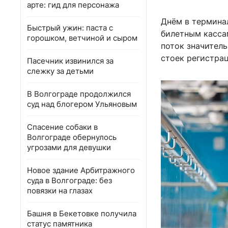
арте: гид для персонажа
Днём в термина
Быстрый ужин: паста с
билетным касса
горошком, ветчиной и сыром
поток значитель
стоек регистра
Пасечник извинился за
слежку за детьми
В Волгограде продолжился
суд над блогером Ульяновым
Спасение собаки в
Волгограде обернулось
угрозами для девушки
Новое здание Арбитражного
суда в Волгограде: без
повязки на глазах
Башня в Бекетовке получила
статус памятника