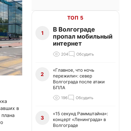
ТОП 5
В Волгограде
1
пропал мобильный
интернет
204
Обсудить
«Главное, что ночь
2
пережили»: север
Волгограда после атаки
БПЛА
196
Обсудить
жка
вавших в
«15 секунд Раммштайна»:
 плана
3
концерт «Ленинграда» в
го
Волгограде