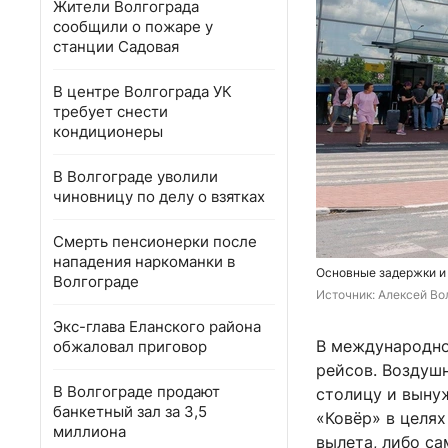
Жители Волгограда
сообщили о пожаре у
станции Садовая
В центре Волгограда УК
требует снести
кондиционеры
В Волгограде уволили
чиновницу по делу о взятках
Смерть пенсионерки после
нападения наркоманки в
Основные задержки и
Волгограде
Источник: 
Алексей Вол
Экс-глава Еланского района
В международно
обжаловал приговор
рейсов. Воздушн
В Волгограде продают
столицу и выну
банкетный зал за 3,5
«Ковёр» в целя
миллиона
вылета, либо са