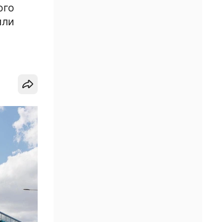
ого
или