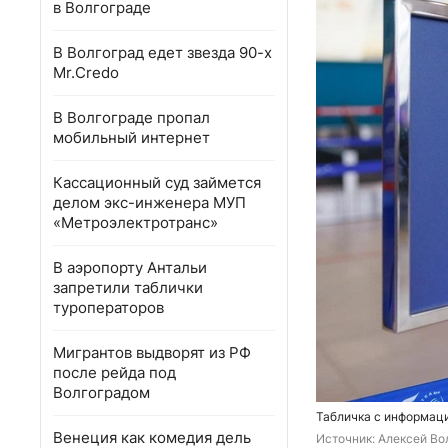
в Волгограде
В Волгоград едет звезда 90-х
Mr.Credo
В Волгограде пропал
мобильный интернет
Кассационный суд займется
делом экс-инженера МУП
«Метроэлектротранс»
В аэропорту Антальи
запретили таблички
туроператоров
Мигрантов выдворят из РФ
после рейда под
Волгоградом
Табличка с информаци
Венеция как комедия дель
Источник: 
Алексей Вол