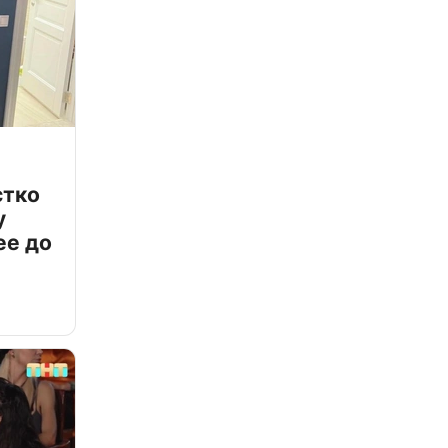
стко
у
ее до