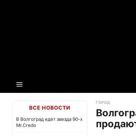
ГОРОД
ВСЕ НОВОСТИ
Волгогр
В Волгоград едет звезда 90-х
продаю
Mr.Credo