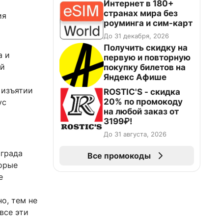
Интернет в 180+
странах мира без
ия
роуминга и сим-карт
До 31 декабря, 2026
Получить скидку на
а и
первую и повторную
ий
покупку билетов на
Яндекс Афише
 изъятии
ROSTIC'S - скидка
20% по промокоду
ус
на любой заказ от
3199₽!
До 31 августа, 2026
ограда
Все промокоды
орые
е
о, тем не
все эти