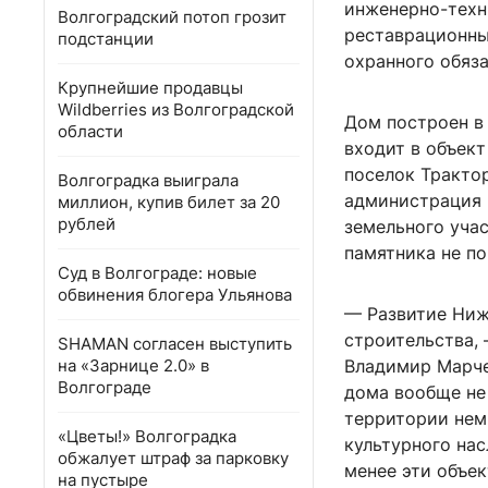
инженерно-техни
Волгоградский потоп грозит
реставрационны
подстанции
охранного обяза
Крупнейшие продавцы
Wildberries из Волгоградской
Дом построен в
области
входит в объек
поселок Трактор
Волгоградка выиграла
администрация 
миллион, купив билет за 20
рублей
земельного уча
памятника не п
Суд в Волгограде: новые
обвинения блогера Ульянова
— Развитие Ниж
строительства,
SHAMAN согласен выступить
на «Зарнице 2.0» в
Владимир Марче
Волгограде
дома вообще не
территории немн
«Цветы!» Волгоградка
культурного нас
обжалует штраф за парковку
менее эти объе
на пустыре