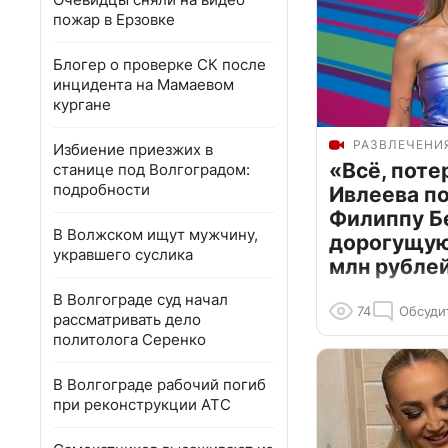
пожар в Ерзовке
Блогер о проверке СК после
инцидента на Мамаевом
кургане
РАЗВЛЕЧЕНИ
Избиение приезжих в
«Всё, поте
станице под Волгоградом:
подробности
Ивлеева п
Филиппу Б
В Волжском ищут мужчину,
дорогущую 
укравшего суслика
млн рубле
В Волгограде суд начал
74
Обсуди
рассматривать дело
политолога Серенко
В Волгограде рабочий погиб
при реконструкции АТС