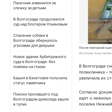
Пасечник извинился за
слежку за детьми
В Волгограде продолжился
суд над блогером Ульяновым
Спасение собаки в
Волгограде обернулось
угрозами для девушки
После повторной оцен
Источник: 
Константин 
Новое здание Арбитражного
суда в Волгограде: без
В Волгограде сн
повязки на глазах
поликлиника – 
Башня в Бекетовке получила
увеличила их с
статус памятника
Согласно докум
Поиски пропавшего под
идет о нежилых
Волгоградом домоседа зашли
поселке Нижний
в тупик