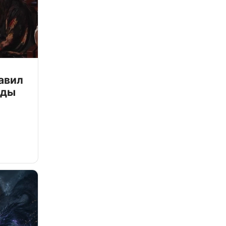
авил
зды