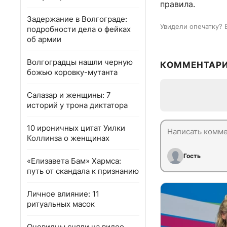
правила.
Задержание в Волгограде:
Увидели опечатку? 
подробности дела о фейках
об армии
Волгоградцы нашли черную
КОММЕНТАР
божью коровку-мутанта
Салазар и женщины: 7
историй у трона диктатора
10 ироничных цитат Уилки
Коллинза о женщинах
Гость
«Елизавета Бам» Хармса:
путь от скандала к признанию
Личное влияние: 11
ритуальных масок
Очевидцы сняли на видео