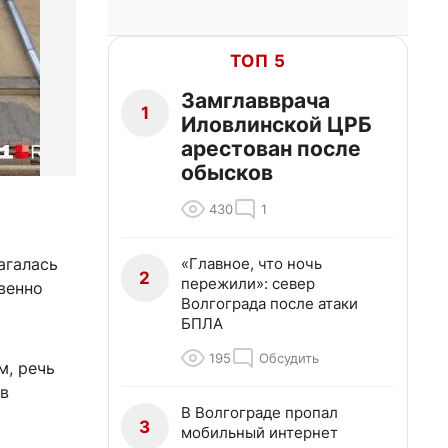
ТОП 5
Замглавврача
1
Иловлинской ЦРБ
арестован после
обысков
430
1
«Главное, что ночь
агалась
2
пережили»: север
венно
Волгограда после атаки
БПЛА
195
Обсудить
м, речь
в
В Волгограде пропал
3
мобильный интернет