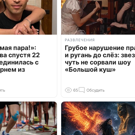
РАЗВЛЕЧЕНИЯ
мая пара!»:
Грубое нарушение пр
ва спустя 22
и ругань до слёз: зве
единилась с
чуть не сорвали шоу
рнем из
«Большой куш»
ить
65
Обсудить