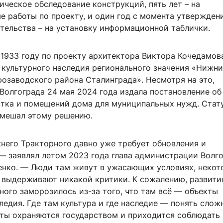
ческое обследование конструкций, пять лет – на
е работы по проекту, и один год с момента утвержден
тельства – на установку информационной таблички.
 1933 году по проекту архитектора Виктора Кочедамов
т культурного наследия регионального значения «Нижн
озаводского района Сталинграда». Несмотря на это,
Волгограда 24 мая 2024 года издала постановление об
стка и помещений дома для муниципальных нужд. Стат
омешал этому решению.
него Тракторного давно уже требует обновления и
 — заявлял летом 2023 года глава администрации Волг
нко. — Люди там живут в ужасающих условиях, некот
 выдерживают никакой критики. К сожалению, развити
ого заморозилось из-за того, что там всё — объекты
ледия. Где там культура и где наследие — понять сложн
кты охраняются государством и приходится соблюдать 