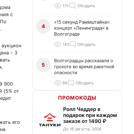
175
Обсудить
дома
ния с
 По
«15 секунд Раммштайна»:
4
концерт «Ленинграда» в
.
Волгограде
143
Обсудить
о аукцион
ена – 3
вать
Волгоградцы рассказали о
5
грохоте во время ракетной
.
опасности
86
Обсудить
9 900
й (5% от
ПРОМОКОДЫ
бедит
Ролл Чеддер в
подарок при каждом
заказе от 1490 ₽
жать его
 на
До 16 августа, 2026