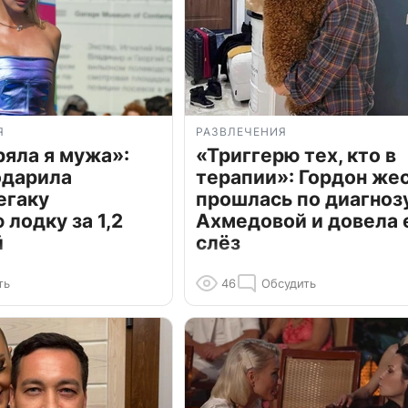
Я
РАЗВЛЕЧЕНИЯ
ряла я мужа»:
«Триггерю тех, кто в
одарила
терапии»: Гордон же
егаку
прошлась по диагноз
лодку за 1,2
Ахмедовой и довела 
й
слёз
ть
46
Обсудить