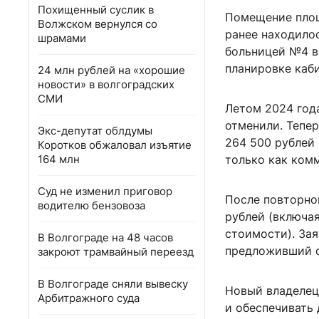
Похищенный суслик в
Помещение площ
Волжском вернулся со
ранее находило
шрамами
больницей №4 в
планировке каби
24 млн рублей на «хорошие
новости» в волгоградских
СМИ
Летом 2024 года
отменили. Тепер
Экс-депутат облдумы
264 500 рублей
Коротков обжаловал изъятие
164 млн
только как ком
Суд не изменил приговор
После повторной
водителю бензовоза
рублей (включая
стоимости). Зая
В Волгограде на 48 часов
предложивший с
закроют трамвайный переезд
В Волгограде сняли вывеску
Новый владелец 
Арбитражного суда
и обеспечивать 