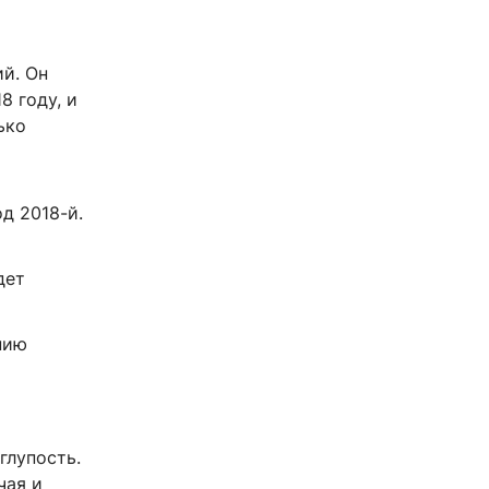
й. Он
8 году, и
ько
д 2018-й.
дет
нию
глупость.
чая и