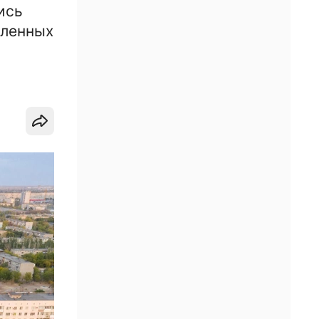
ись
еленных