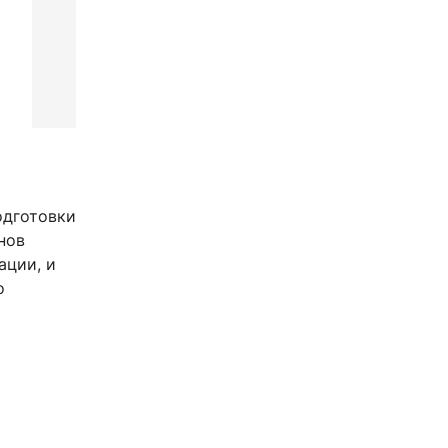
одготовки
нов
ации, и
о