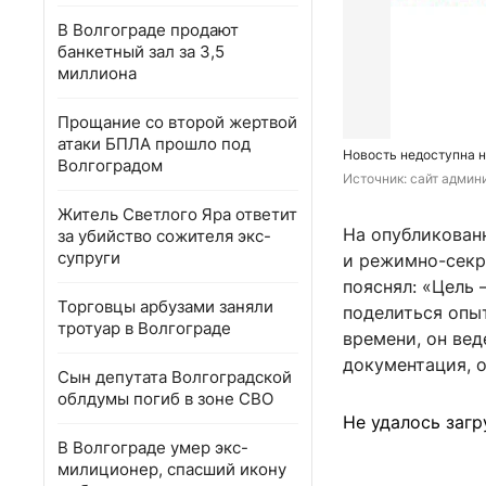
В Волгограде продают
банкетный зал за 3,5
миллиона
Прощание со второй жертвой
атаки БПЛА прошло под
Новость недоступна н
Волгоградом
Источник: 
сайт админ
Житель Светлого Яра ответит
На опубликован
за убийство сожителя экс-
супруги
и режимно-секр
пояснял: «Цель 
Торговцы арбузами заняли
поделиться опы
тротуар в Волгограде
времени, он вед
документация, 
Сын депутата Волгоградской
облдумы погиб в зоне СВО
Не удалось загр
В Волгограде умер экс-
милиционер, спасший икону