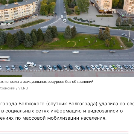
ях исчезла с официальных ресурсов без объяснений
хонский / V1.RU
города Волжского (спутник Волгограда) удалила со св
ц в социальных сетях информацию и видеозаписи о
ениях по массовой мобилизации населения.