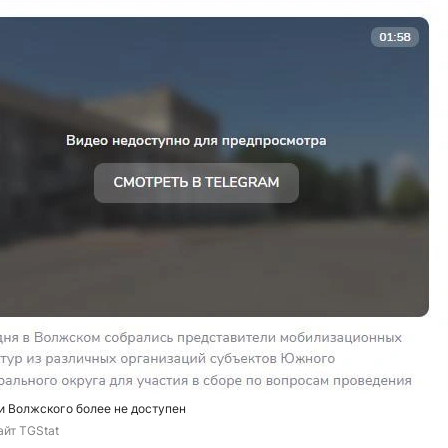
и Волжского более не доступен
айт TGStat