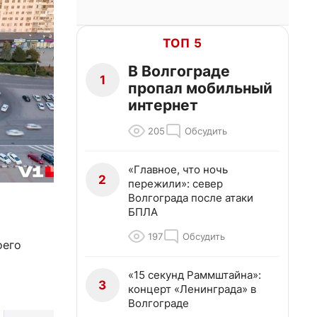
ТОП 5
В Волгограде
1
пропал мобильный
интернет
205
Обсудить
«Главное, что ночь
2
пережили»: север
Волгограда после атаки
БПЛА
197
Обсудить
оего
«15 секунд Раммштайна»:
3
концерт «Ленинграда» в
Волгограде