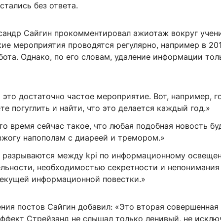
тались без ответа.
сандр Сайгин прокомментировал ажиотаж вокруг учени
кие мероприятия проводятся регулярно, например в 201
бота. Однако, по его словам, удаление информации тол
это достаточно частое мероприятие. Вот, например, го
е погуглить и найти, что это делается каждый год.»
то время сейчас такое, что любая подобная новость бу
зжогу напополам с диареей и тремором.»
 разрываются между kpi по информационному освеще
ельности, необходимостью секретности и непонимания
текущей информационной повестки.»
ния постов Сайгин добавил: «Это вторая совершенная 
эффект Стрейзанд не слышал только ленивый, не исклю