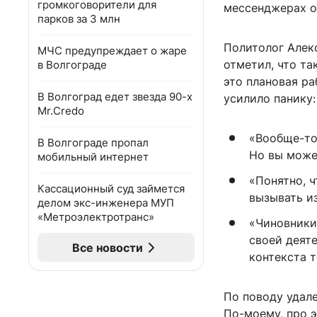
громкоговорители для
мессенджерах ос
парков за 3 млн
Политолог Алек
МЧС предупреждает о жаре
отметил, что та
в Волгограде
это плановая ра
В Волгоград едет звезда 90-х
усилило панику:
Mr.Credo
«Вообще-то 
В Волгограде пропал
Но вы может
мобильный интернет
«Понятно, ч
Кассационный суд займется
вызывать и
делом экс-инженера МУП
«Метроэлектротранс»
«Чиновники
своей деят
Все новости
контекста 
По поводу удале
По-моему, про 