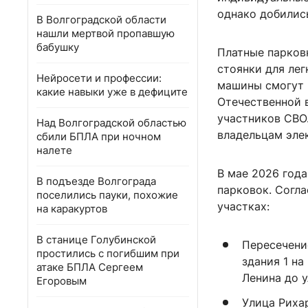
однако добились
В Волгоградской области
нашли мертвой пропавшую
бабушку
Платные парковк
стоянки для лег
Нейросети и профессии:
машины смогут и
какие навыки уже в дефиците
Отечественной 
участников СВО
Над Волгоградской областью
владельцам эле
сбили БПЛА при ночном
налете
В мае 2026 год
В подъезде Волгограда
парковок. Согл
поселились пауки, похожие
участках:
на каракуртов
В станице Голубинской
Пересечение
простились с погибшим при
здания 1 н
атаке БПЛА Сергеем
Ленина до 
Егоровым
Улица Риха