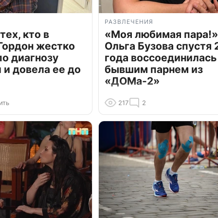
РАЗВЛЕЧЕНИЯ
тех, кто в
«Моя любимая пара!»
Гордон жестко
Ольга Бузова спустя 
по диагнозу
года воссоединилась
и довела ее до
бывшим парнем из
«ДОМа-2»
ить
217
2