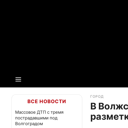
ГОРОД
ВСЕ НОВОСТИ
В Волжс
Массовое ДТП с тремя
разметк
пострадавшими под
Волгоградом