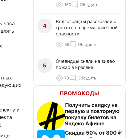
150
Обсудить
Волгоградцы рассказали о
ь часа
4
грохоте во время ракетной
авлять
опасности
88
Обсудить
х
Очевидцы сняли на видео
5
пожар в Ерзовке
атных
78
Обсудить
ледующих
ПРОМОКОДЫ
Получить скидку на
спекту и
первую и повторную
пекта
покупку билетов на
Яндекс Афише
;
Скидка 50% от 800 ₽
лицы