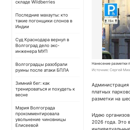
складе Wildberries
Последние махауты: кто
такие погонщики слонов в
Индии
Суд Краснодара вернул в
Волгоград дело экс-
инженера МУП
Нанесение разметки п
Волгоградцы разобрали
руины после атаки БПЛА
Источник: 
Сергей Мих
Зимний бег: как
Администрация 
тренироваться и похудеть к
платных парков
весне
разметки на шес
Мэрия Волгограда
прокомментировала
Идею организов
увольнение чиновницы
2026 года. Это
Елисеевой
индивидуальные