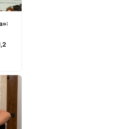
а»:
,2