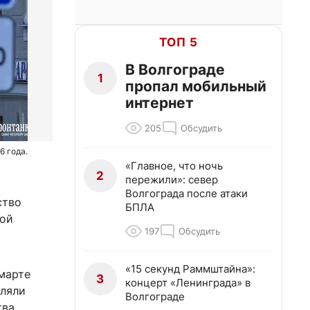
ТОП 5
В Волгограде
1
пропал мобильный
интернет
205
Обсудить
6 года.
«Главное, что ночь
2
пережили»: север
Волгограда после атаки
ство
БПЛА
ной
197
Обсудить
«15 секунд Раммштайна»:
марте
3
концерт «Ленинграда» в
вляли
Волгограде
ва,