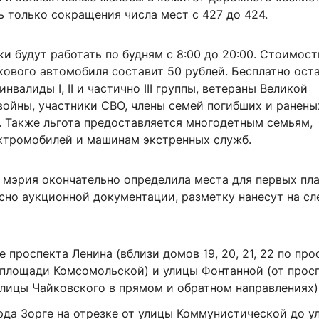
 только сокращения числа мест с 427 до 424.
и будут работать по будням с 8:00 до 20:00. Стоимост
кового автомобиля составит 50 рублей. Бесплатно ост
нвалиды I, II и частично III группы, ветераны Великой
войны, участники СВО, члены семей погибших и ранены
. Также льгота предоставляется многодетным семьям,
ктромобилей и машинам экстренных служб.
а мэрия окончательно определила места для первых пл
асно аукционной документации, разметку нанесут на с
 проспекта Ленина (вблизи домов 19, 20, 21, 22 по про
а площади Комсомольской) и улицы Фонтанной (от прос
улицы Чайковского в прямом и обратном направлениях)
рда Зорге на отрезке от улицы Коммунистической до у