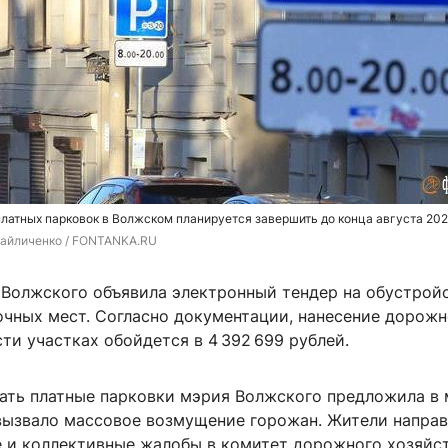
латных парковок в Волжском планируется завершить до конца августа 202
айличенко / FONTANKA.RU
Волжского объявила электронный тендер на обустрой
очных мест. Согласно документации, нанесение дорож
ти участках обойдется в 4 392 699 рублей.
ать платные парковки мэрия Волжского предложила в 
 вызвало массовое возмущение горожан. Жители напра
 и коллективные жалобы в комитет дорожного хозяйст