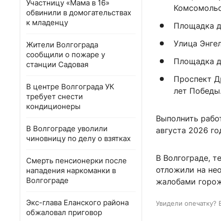
Участницу «Мама в 16»
Комсомольс
обвинили в домогательствах
к младенцу
Площадка дл
Улица Энгел
Жители Волгограда
сообщили о пожаре у
Площадка д
станции Садовая
Проспект Д
В центре Волгограда УК
лет Победы
требует снести
кондиционеры
Выполнить рабо
В Волгограде уволили
августа 2026 го
чиновницу по делу о взятках
В Волгограде, т
Смерть пенсионерки после
отложили на не
нападения наркоманки в
Волгограде
жалобами горож
Экс-глава Еланского района
Увидели опечатку? 
обжаловал приговор