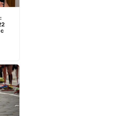
:
22
 с