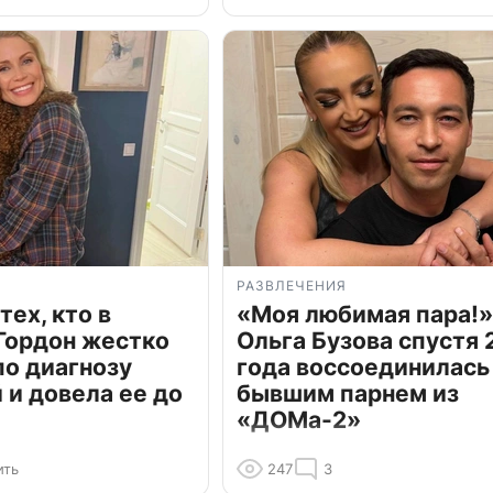
РАЗВЛЕЧЕНИЯ
тех, кто в
«Моя любимая пара!»
Гордон жестко
Ольга Бузова спустя 
по диагнозу
года воссоединилась
и довела ее до
бывшим парнем из
«ДОМа-2»
ить
247
3