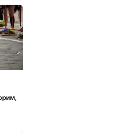
орим,