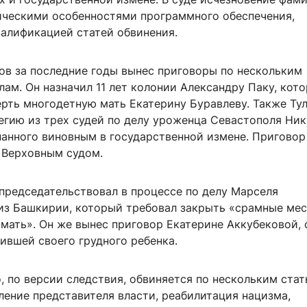
ическими особенностями программного обеспечения,
валификацией статей обвинения.
ов за последние годы вынес приговоры по нескольким
ам. Он назначил 11 лет колонии Александру Паку, кот
рть многодетную мать Екатерину Буравлеву. Также Ту
легию из трех судей по делу уроженца Севастополя Ни
нанного виновным в государственной измене. Приговор
е Верховным судом.
 председательствовал в процессе по делу Марселя
из Башкирии, который требовал закрыть «срамные мес
мать». Он же вынес приговор Екатерине Аккубековой, 
ившей своего грудного ребенка.
 по версии следствия, обвиняется по нескольким стат
ление представителя власти, реабилитация нацизма,