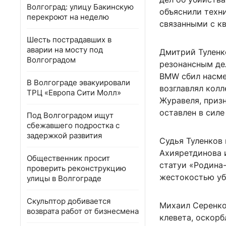
Волгоград: улицу Бакинскую
объяснили техн
перекроют на неделю
связанными с к
Шесть пострадавших в
аварии на мосту под
Дмитрий Туленк
Волгоградом
резонансным дел
BMW сбил насме
В Волгограде эвакуировали
возглавлял кол
ТРЦ «Европа Сити Молл»
Журавеля, приз
оставлен в сил
Под Волгоградом ищут
сбежавшего подростка с
задержкой развития
Судья Туленков
Ахияретдинова 
Общественник просит
статуи «Родина-
проверить реконструкцию
жестокостью уб
улицы в Волгограде
Скульптор добивается
Михаил Серенко,
возврата работ от бизнесмена
клевета, оскорб