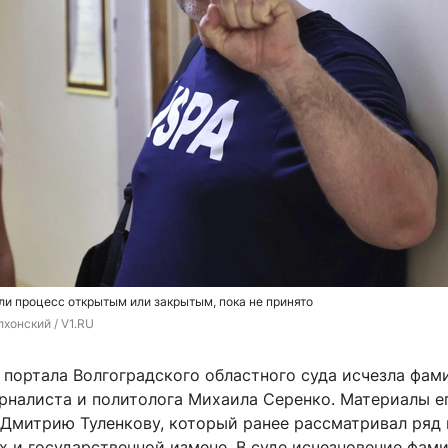
 ли процесс открытым или закрытым, пока не принято
хонский / V1.RU
 портала Волгоградского областного суда исчезла фам
рналиста и политолога Михаила Серенко. Материалы е
 Дмитрию Туленкову, который ранее рассматривал ряд
х и государственной измене. В суде исчезновение фам