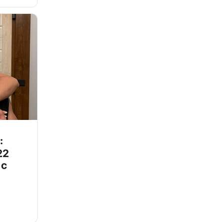
:
22
 с