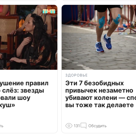
ЗДОРОВЬЕ
рушение правил
Эти 7 безобидных
о слёз: звезды
привычек незаметно
рвали шоу
убивают колени — сп
куш»
вы тоже так делаете
ть
131
Обсудить