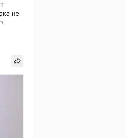
ет
ока не
о