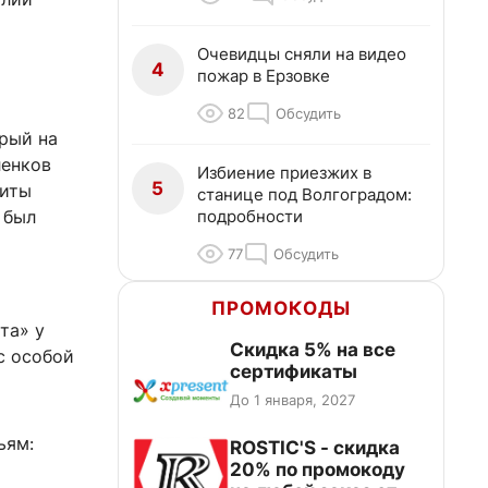
Очевидцы сняли на видео
4
пожар в Ерзовке
82
Обсудить
орый на
ленков
Избиение приезжих в
5
киты
станице под Волгоградом:
подробности
 был
77
Обсудить
ПРОМОКОДЫ
та» у
Скидка 5% на все
с особой
сертификаты
До 1 января, 2027
ьям:
ROSTIC'S - скидка
20% по промокоду