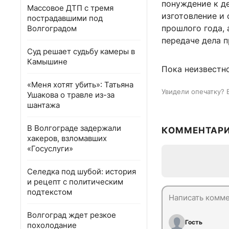
понуждение к де
Массовое ДТП с тремя
изготовление и
пострадавшими под
прошлого года, 
Волгоградом
передаче дела 
Суд решает судьбу камеры в
Камышине
Пока неизвестн
«Меня хотят убить»: Татьяна
Увидели опечатку? 
Ушакова о травле из-за
шантажа
В Волгограде задержали
КОММЕНТАР
хакеров, взломавших
«Госуслуги»
Селедка под шубой: история
и рецепт с политическим
подтекстом
Волгоград ждет резкое
Гость
похолодание