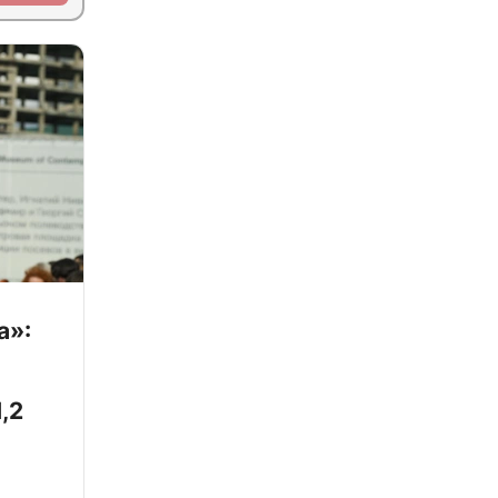
а»:
,2