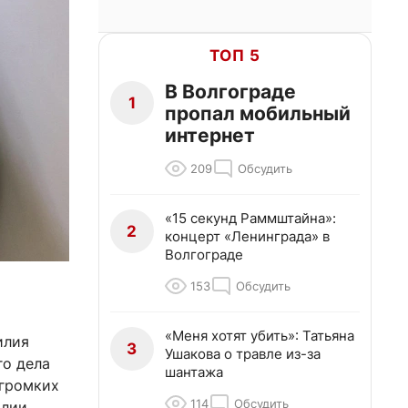
ТОП 5
В Волгограде
1
пропал мобильный
интернет
209
Обсудить
«15 секунд Раммштайна»:
2
концерт «Ленинграда» в
Волгограде
153
Обсудить
«Меня хотят убить»: Татьяна
илия
3
Ушакова о травле из-за
го дела
шантажа
 громких
114
Обсудить
илии