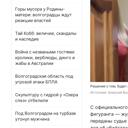
Горы мусора у Родины-
матери: волгоградцы ждут
реакции властей
Тай Кобб: величие, скандалы
и наследие
Война с незваными гостями:
кролики, верблюды, динго и
жабы в Австралии
Волгоградская область под
угрозой атаки БПЛА
Решение о том, будет
Источник: 
Алексей Вол
Скульптуру с гидрой у «Озера
слез» отбелили
С официального
Под Волгоградом на турбазе
фигуранта — жу
утонул мужчина
переданы судье
дел об убийства