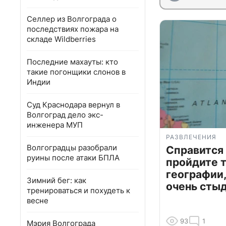
Селлер из Волгограда о
последствиях пожара на
складе Wildberries
Последние махауты: кто
такие погонщики слонов в
Индии
Суд Краснодара вернул в
Волгоград дело экс-
инженера МУП
РАЗВЛЕЧЕНИЯ
Волгоградцы разобрали
Справится
руины после атаки БПЛА
пройдите т
географии,
Зимний бег: как
очень сты
тренироваться и похудеть к
весне
93
1
Мэрия Волгограда