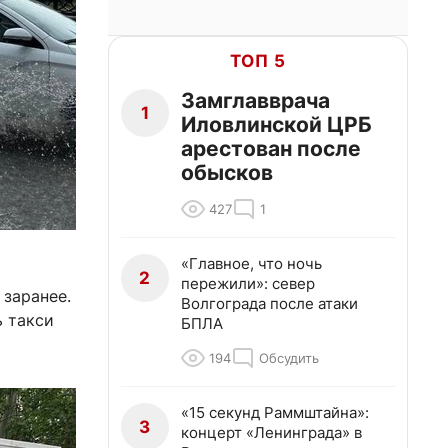
ТОП 5
Замглавврача
1
Иловлинской ЦРБ
арестован после
обысков
427
1
«Главное, что ночь
2
пережили»: север
заранее.
Волгограда после атаки
ь такси
БПЛА
194
Обсудить
«15 секунд Раммштайна»:
3
концерт «Ленинграда» в