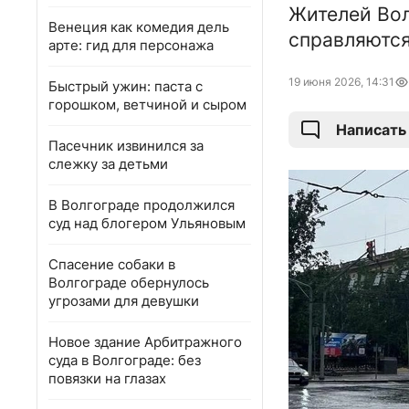
Жителей Вол
Венеция как комедия дель
справляются
арте: гид для персонажа
19 июня 2026, 14:31
Быстрый ужин: паста с
горошком, ветчиной и сыром
Написать
Пасечник извинился за
слежку за детьми
В Волгограде продолжился
суд над блогером Ульяновым
Спасение собаки в
Волгограде обернулось
угрозами для девушки
Новое здание Арбитражного
суда в Волгограде: без
повязки на глазах