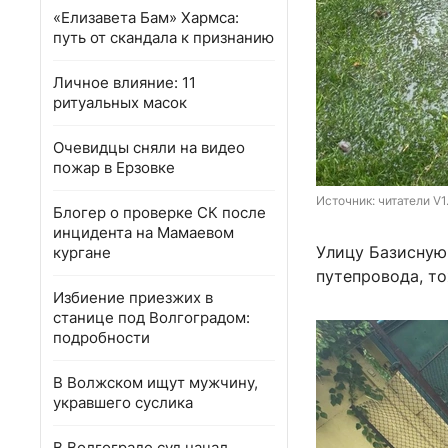
«Елизавета Бам» Хармса:
путь от скандала к признанию
Личное влияние: 11
ритуальных масок
Очевидцы сняли на видео
пожар в Ерзовке
Источник: 
читатели V1
Блогер о проверке СК после
инцидента на Мамаевом
Улицу Базисную
кургане
путепровода, то
Избиение приезжих в
станице под Волгоградом:
подробности
В Волжском ищут мужчину,
укравшего суслика
В Волгограде суд начал