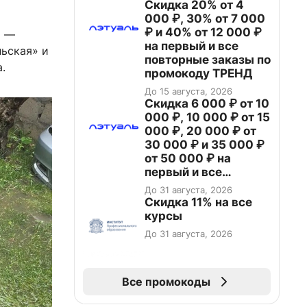
Скидка 20% от 4
000 ₽, 30% от 7 000
₽ и 40% от 12 000 ₽
х —
на первый и все
ьская» и
повторные заказы по
.
промокоду ТРЕНД
До 15 августа, 2026
Скидка 6 000 ₽ от 10
000 ₽, 10 000 ₽ от 15
000 ₽, 20 000 ₽ от
30 000 ₽ и 35 000 ₽
от 50 000 ₽ на
первый и все
повторные заказы по
До 31 августа, 2026
промокоду НАБЕРИ
Скидка 11% на все
курсы
До 31 августа, 2026
Все промокоды