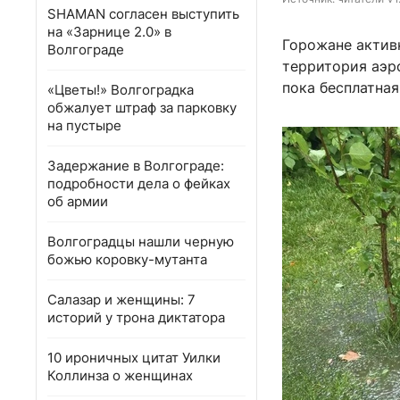
SHAMAN согласен выступить
на «Зарнице 2.0» в
Горожане актив
Волгограде
территория аэр
пока бесплатна
«Цветы!» Волгоградка
обжалует штраф за парковку
на пустыре
Задержание в Волгограде:
подробности дела о фейках
об армии
Волгоградцы нашли черную
божью коровку-мутанта
Салазар и женщины: 7
историй у трона диктатора
10 ироничных цитат Уилки
Коллинза о женщинах