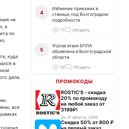
Избиение приезжих в
4
станице под Волгоградом:
ния не
подробности
, а
77
Обсудить
ета по
ио.
Угроза атаки БПЛА
5
объявлена в Волгоградской
а, куда
области
зался в
50
Обсудить
рном
ого дела.
ПРОМОКОДЫ
ROSTIC'S - скидка
20% по промокоду
ию.
на любой заказ от
ены, все
3199₽!
 рамках
До 31 августа, 2026
Скидка 50% от 800 ₽
годарил
на первый заказ,