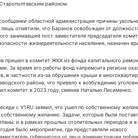
Старополтавским районом.
сообщении областной администрации причины увольне
 лишь отметили, что Баранов освобожден от должности
того занимавший пост заместителя председателя комит
зопасности жизнедеятельности населения, назначен вр
в пришел в комитет ЖКХ из фонда капитального ремонт
ми. За время его работы фонд капремонта региона ока
ов, в частности из-за обрушения крыши в многокварти
водского района, что привело к возбуждению уголовн
ил комитет в 2023 году, сменив Наталью Лисименко.
еседе с V1.RU заявил, что ушел по собственному желан
 собственному желанию. Задачи, которые были поставл
еланы: и в рамках прошлых отопительных периодов и в
годня было мероприятие, где представляли нового
Заместитель губернатора от лица администрации побла