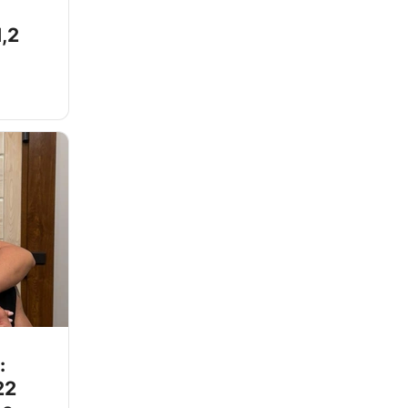
,2
:
22