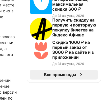
максимальная
м месте
скидка 600 ₽
и оно в
До 31 августа, 2026
ие
Получить скидку на
первую и повторную
покупку билетов на
Яндекс Афише
авского
Скидка 1000 ₽ на
селения,
первый заказ от
а, а
3000 ₽ на сайте и в
да, его
приложении
До 31 августа, 2026
Все промокоды
шении
шение
о версии
лей по