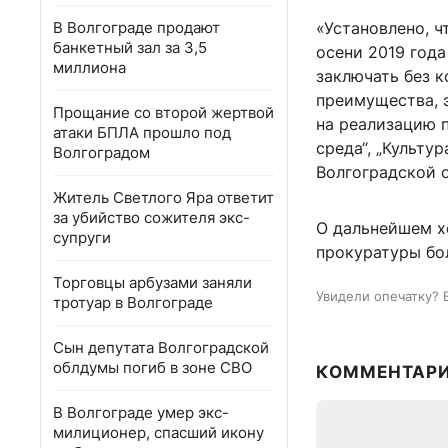
В Волгограде продают
«Установлено, ч
банкетный зал за 3,5
осени 2019 года
миллиона
заключать без 
преимущества, 
Прощание со второй жертвой
на реализацию 
атаки БПЛА прошло под
среда“, „Культу
Волгоградом
Волгоградской о
Житель Светлого Яра ответит
за убийство сожителя экс-
О дальнейшем х
супруги
прокуратуры бо
Торговцы арбузами заняли
Увидели опечатку? 
тротуар в Волгограде
Сын депутата Волгоградской
облдумы погиб в зоне СВО
КОММЕНТАР
В Волгограде умер экс-
милиционер, спасший икону