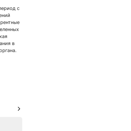
период с
лений
урентные
деленных
кая
ания в
органа.