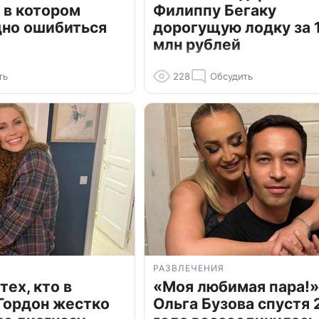
 в котором
Филиппу Бегаку
дно ошибиться
дорогущую лодку за 1
млн рублей
ть
228
Обсудить
РАЗВЛЕЧЕНИЯ
тех, кто в
«Моя любимая пара!»
Гордон жестко
Ольга Бузова спустя 