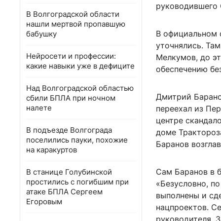
руководившего 
В Волгоградской области
нашли мертвой пропавшую
В официальном 
бабушку
уточнялись. Там
Нейросети и профессии:
Мелкумов, до э
какие навыки уже в дефиците
обеспечению бе
Над Волгоградской областью
Дмитрий Барано
сбили БПЛА при ночном
налете
переехал из Пер
центре скандал
В подъезде Волгограда
доме Трактороза
поселились пауки, похожие
Баранов возглав
на каракуртов
Сам Баранов в б
В станице Голубинской
простились с погибшим при
«Безусловно, по
атаке БПЛА Сергеем
выполнены и сд
Егоровым
нацпроектов. Се
руководителя. 