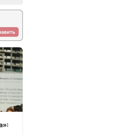
равить
а»: