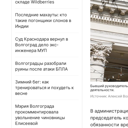
складе Wildberries
Последние махауты: кто
такие погонщики слонов в
Индии
Суд Краснодара вернул в
Волгоград дело экс-
инженера МУП
Волгоградцы разобрали
руины после атаки БПЛА
Зимний бег: как
Бывший руководитель
тренироваться и похудеть к
деятельности.
весне
Источник: 
Алексей Вол
Мэрия Волгограда
В администраци
прокомментировала
увольнение чиновницы
председатель к
Елисеевой
обязанности вр