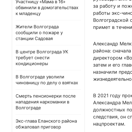
Участницу «Мама в 16»
за работу и пож
обвинили в домогательствах
работы экс-чино
к младенцу
Волгоградской 
Жители Волгограда
примет в течени
сообщили о пожаре у
станции Садовая
Александр Мелк
района: сначала
В центре Волгограда УК
требует снести
директором «Вод
кондиционеры
затем и его гла
назначили пред
В Волгограде уволили
жизнедеятельно
чиновницу по делу о взятках
В 2021 году про
Смерть пенсионерки после
нападения наркоманки в
Александра Мел
Волгограде
должностных по
следствия, он 
Экс-глава Еланского района
нацпроектам.
обжаловал приговор