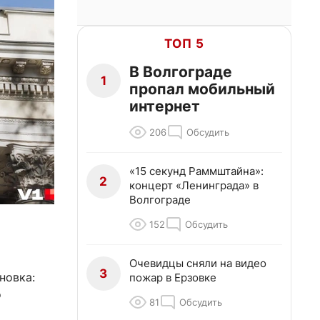
ТОП 5
В Волгограде
1
пропал мобильный
интернет
206
Обсудить
«15 секунд Раммштайна»:
2
концерт «Ленинграда» в
Волгограде
152
Обсудить
Очевидцы сняли на видео
3
новка:
пожар в Ерзовке
о
81
Обсудить