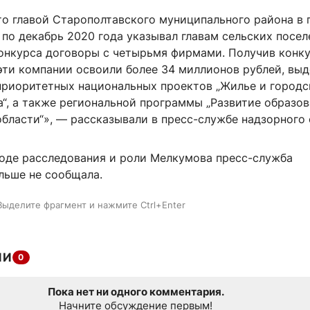
то главой Старополтавского муниципального района в 
 по декабрь 2020 года указывал главам сельских посе
конкурса договоры с четырьмя фирмами. Получив конк
эти компании освоили более 34 миллионов рублей, вы
приоритетных национальных проектов „Жилье и городс
ра“, а также региональной программы „Развитие образов
бласти“», — рассказывали в пресс-службе надзорного 
оде расследования и роли Мелкумова пресс-служба
льше не сообщала.
Выделите фрагмент и нажмите Ctrl+Enter
ИИ
0
Пока нет ни одного комментария.
Начните обсуждение первым!