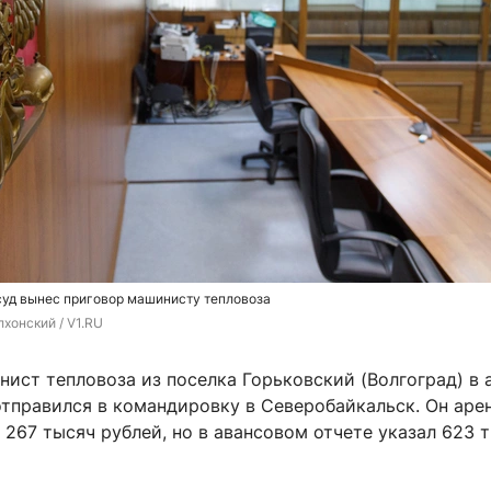
суд вынес приговор машинисту тепловоза
хонский / V1.RU
ист тепловоза из поселка Горьковский (Волгоград) в 
отправился в командировку в Северобайкальск. Он аре
 267 тысяч рублей, но в авансовом отчете указал 623 