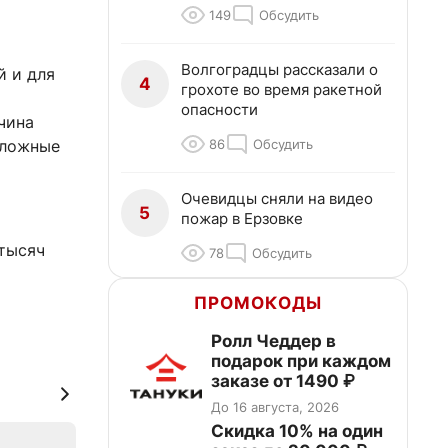
149
Обсудить
Волгоградцы рассказали о
й и для
4
грохоте во время ракетной
опасности
чина
86
Обсудить
 ложные
Очевидцы сняли на видео
5
пожар в Ерзовке
я
 тысяч
78
Обсудить
ПРОМОКОДЫ
Ролл Чеддер в
подарок при каждом
заказе от 1490 ₽
До 16 августа, 2026
Скидка 10% на один