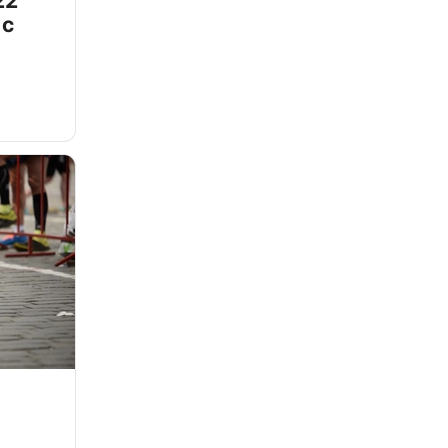
22
 с