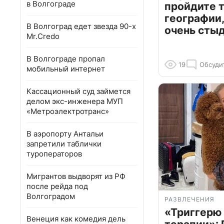
в Волгограде
пройдите т
географии,
В Волгоград едет звезда 90-х
очень сты
Mr.Credo
В Волгограде пропал
19
Обсуди
мобильный интернет
Кассационный суд займется
делом экс-инженера МУП
«Метроэлектротранс»
В аэропорту Антальи
запретили таблички
туроператоров
Мигрантов выдворят из РФ
после рейда под
Волгоградом
РАЗВЛЕЧЕНИЯ
«Триггерю 
Венеция как комедия дель