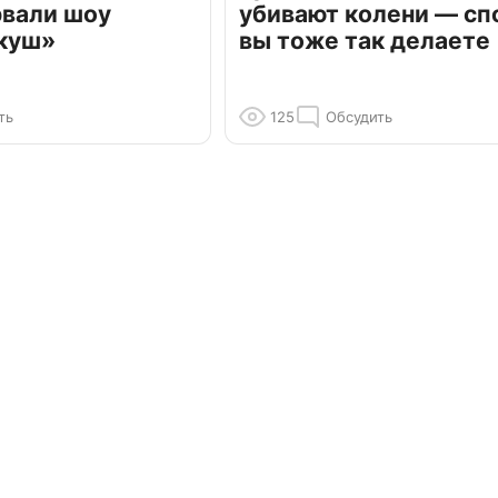
рвали шоу
убивают колени — сп
куш»
вы тоже так делаете
ть
125
Обсудить