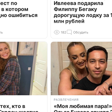
ест по
Ивлеева подарила
 в котором
Филиппу Бегаку
дно ошибиться
дорогущую лодку за 1
млн рублей
ть
182
Обсудить
РАЗВЛЕЧЕНИЯ
тех, кто в
«Моя любимая пара!»