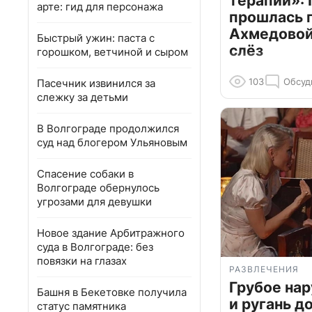
терапии»: 
арте: гид для персонажа
прошлась 
Ахмедовой 
Быстрый ужин: паста с
слёз
горошком, ветчиной и сыром
103
Обсуд
Пасечник извинился за
слежку за детьми
В Волгограде продолжился
суд над блогером Ульяновым
Спасение собаки в
Волгограде обернулось
угрозами для девушки
Новое здание Арбитражного
суда в Волгограде: без
повязки на глазах
РАЗВЛЕЧЕНИЯ
Грубое на
Башня в Бекетовке получила
и ругань д
статус памятника