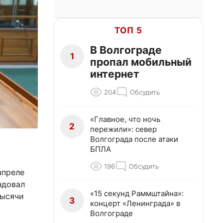
ТОП 5
В Волгограде
1
пропал мобильный
интернет
204
Обсудить
«Главное, что ночь
2
пережили»: север
Волгограда после атаки
БПЛА
196
Обсудить
апреле
ндовал
«15 секунд Раммштайна»:
тысячи
3
концерт «Ленинграда» в
Волгограде