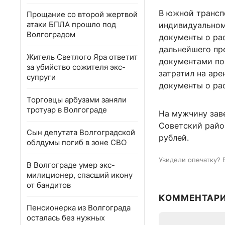
В южной трансп
Прощание со второй жертвой
атаки БПЛА прошло под
индивидуальном
Волгоградом
документы о ра
дальнейшего пр
Житель Светлого Яра ответит
документами по
за убийство сожителя экс-
затратил на аре
супруги
документы о ра
Торговцы арбузами заняли
тротуар в Волгограде
На мужчину зав
Советский райо
Сын депутата Волгоградской
рублей.
облдумы погиб в зоне СВО
Увидели опечатку? 
В Волгограде умер экс-
милиционер, спасший икону
от бандитов
КОММЕНТАР
Пенсионерка из Волгограда
осталась без нужных