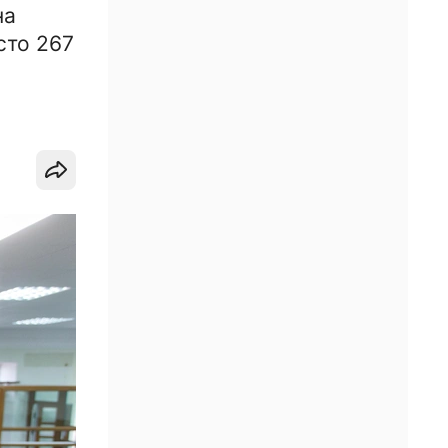
на
сто 267