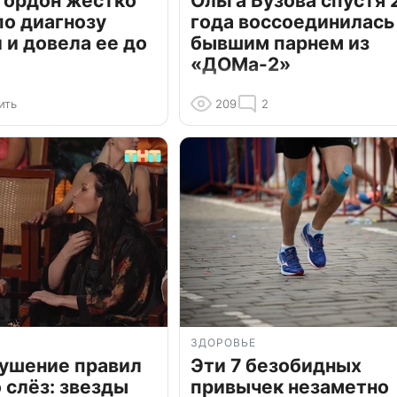
Гордон жестко
Ольга Бузова спустя 
по диагнозу
года воссоединилась
и довела ее до
бывшим парнем из
«ДОМа-2»
ить
209
2
ЗДОРОВЬЕ
рушение правил
Эти 7 безобидных
о слёз: звезды
привычек незаметно