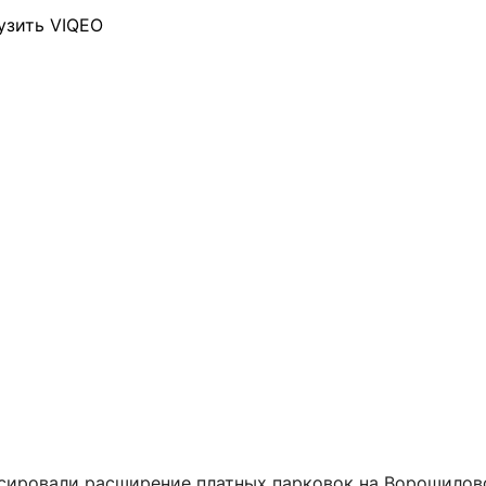
узить VIQEO
сировали расширение платных парковок на Ворошилов