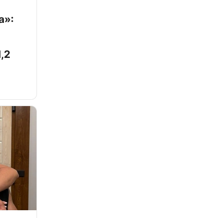
а»:
,2