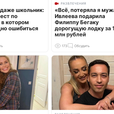
РАЗВЛЕЧЕНИЯ
 даже школьник:
«Всё, потеряла я муж
ест по
Ивлеева подарила
 в котором
Филиппу Бегаку
дно ошибиться
дорогущую лодку за 1
млн рублей
ть
173
Обсудить