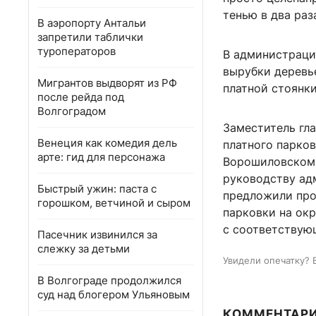
тенью в два раз
В аэропорту Антальи
запретили таблички
туроператоров
В администраци
вырубки деревье
Мигрантов выдворят из РФ
платной стоянки
после рейда под
Волгоградом
Заместитель гл
Венеция как комедия дель
платного парко
арте: гид для персонажа
Ворошиловском 
руководству ад
Быстрый ужин: паста с
предложили про
горошком, ветчиной и сыром
парковки на ок
с соответствую
Пасечник извинился за
слежку за детьми
Увидели опечатку? 
В Волгограде продолжился
суд над блогером Ульяновым
КОММЕНТАР