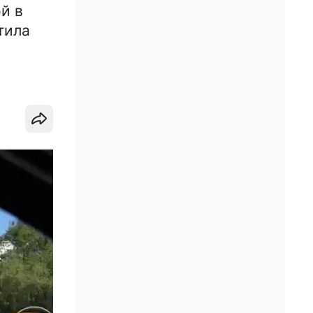
й в
тила