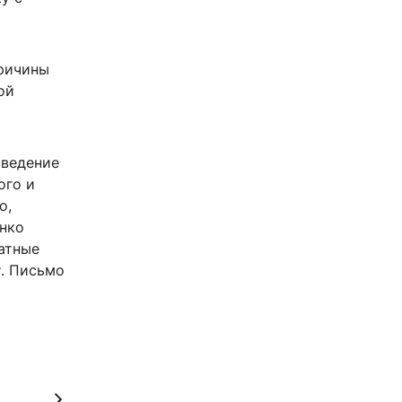
причины
ой
введение
ого и
о,
нко
атные
т. Письмо