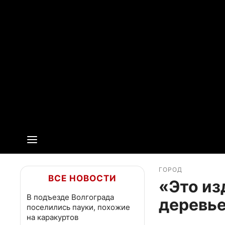
ГОРОД
ВСЕ НОВОСТИ
«Это из
В подъезде Волгограда
деревье
поселились пауки, похожие
на каракуртов