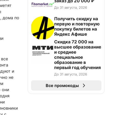
заказ до 20 000 ₽
тметят
До 31 августа, 2026
о
, дома по
Получить скидку на
первую и повторную
покупку билетов на
Яндекс Афише
зи
Скидка 72 000 на
высшее образование
и среднее
специальное
 все
образование в
ента
первый год обучения
едуют и
До 31 августа, 2026
очно не
ем
Все промокоды
о они
годня
Они
иновники
у с