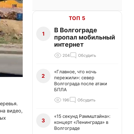
ТОП 5
В Волгограде
1
пропал мобильный
интернет
204
Обсудить
«Главное, что ночь
2
пережили»: север
Волгограда после атаки
БПЛА
196
Обсудить
еревья.
на видео,
«15 секунд Раммштайна»:
ных
3
концерт «Ленинграда» в
Волгограде