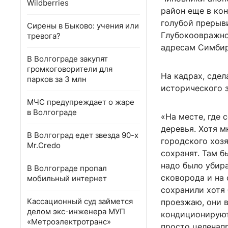
Wildberries
район еще в кон
голубой прерыв
Сирены в Быково: учения или
Глубокоовражной
тревога?
адресам Симбир
В Волгограде закупят
громкоговорители для
На кадрах, сдел
парков за 3 млн
исторического 
МЧС предупреждает о жаре
в Волгограде
«На месте, где 
деревья. Хотя м
В Волгоград едет звезда 90-х
городского хозя
Mr.Credo
сохранят. Там б
надо было убира
В Волгограде пропал
сковорода и на 
мобильный интернет
сохранили хотя
Кассационный суд займется
проезжаю, они в
делом экс-инженера МУП
кондиционируют
«Метроэлектротранс»
просто целенапр