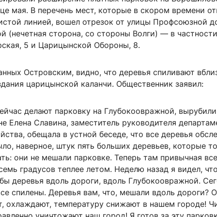
це мая. В перечень мест, которые в скором времени о
истой линией, вошел отрезок от улицы Профсоюзной д
 (нечетная сторона, со стороны Волги) — в частности
ская, 5 и Царицынской Обороны, 8.
анных Островским, видно, что деревья спиливают вбли
здания царицынской каланчи. Общественник заявил:
сейчас делают парковку на Глубокоовражной, вырубили
не Елена Славина, заместитель руководителя департам
йства, обещала в устной беседе, что все деревья обсл
ыло, наверное, штук пять больших деревьев, которые т
ть: они не мешали парковке. Теперь там привычная вс
семь градусов теплее летом. Неделю назад я видел, чт
 бы деревья вдоль дороги, вдоль Глубокоовражной. Се
се спилены. Деревья вам, что, мешали вдоль дороги? 
, охлаждают, температуру снижают в нашем городе! Ч
авленно уничтожают наш город! Я готов за эту парковк