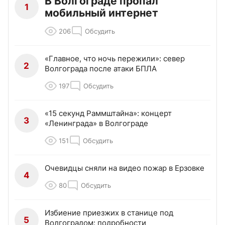
В Волгограде пропал
1
мобильный интернет
206
Обсудить
«Главное, что ночь пережили»: север
2
Волгограда после атаки БПЛА
197
Обсудить
«15 секунд Раммштайна»: концерт
3
«Ленинграда» в Волгограде
151
Обсудить
Очевидцы сняли на видео пожар в Ерзовке
4
80
Обсудить
Избиение приезжих в станице под
5
Волгоградом: подробности