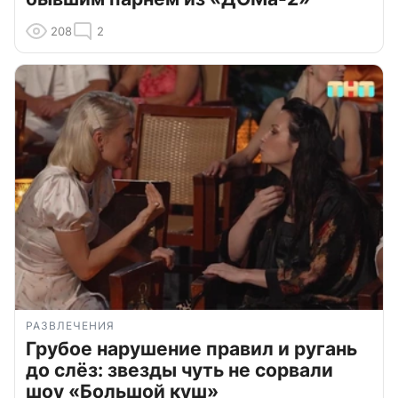
208
2
РАЗВЛЕЧЕНИЯ
Грубое нарушение правил и ругань
до слёз: звезды чуть не сорвали
шоу «Большой куш»