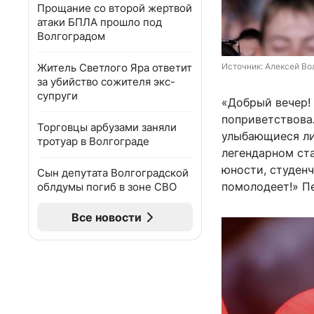
Прощание со второй жертвой
атаки БПЛА прошло под
Волгоградом
Житель Светлого Яра ответит
Источник: 
Алексей Вол
за убийство сожителя экс-
супруги
«Добрый вечер!
поприветствова
Торговцы арбузами заняли
улыбающиеся лиц
тротуар в Волгограде
легендарном ст
юности, студенч
Сын депутата Волгоградской
помолодеет!» П
облдумы погиб в зоне СВО
Все новости