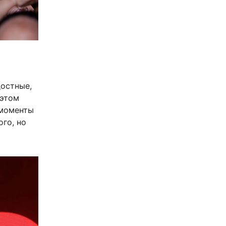
достные,
 этом
 моменты
ого, но