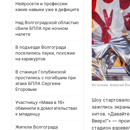
Нейросети и профессии:
какие навыки уже в дефиците
Над Волгоградской областью
сбили БПЛА при ночном
налете
В подъезде Волгограда
поселились пауки, похожие
на каракуртов
В станице Голубинской
простились с погибшим при
атаке БПЛА Сергеем
Источник: 
Алексей Вол
Егоровым
Шоу стартовало 
Участницу «Мама в 16»
зажглись экраны
обвинили в домогательствах
хитов. «Давайте
к младенцу
Вверх!“» — прои
Жители Волгограда
стадион взревел