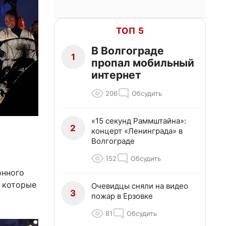
ТОП 5
В Волгограде
1
пропал мобильный
интернет
206
Обсудить
«15 секунд Раммштайна»:
2
концерт «Ленинграда» в
Волгограде
152
Обсудить
онного
, которые
Очевидцы сняли на видео
3
пожар в Ерзовке
81
Обсудить