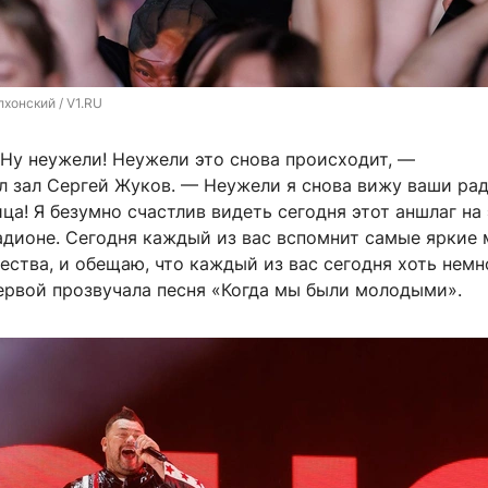
хонский / V1.RU
 Ну неужели! Неужели это снова происходит, —
л зал Сергей Жуков. — Неужели я снова вижу ваши ра
а! Я безумно счастлив видеть сегодня этот аншлаг на
адионе. Сегодня каждый из вас вспомнит самые яркие
ества, и обещаю, что каждый из вас сегодня хоть немн
ервой прозвучала песня «Когда мы были молодыми».