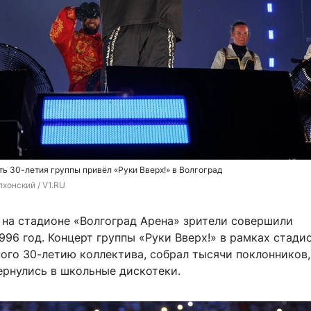
ть 30-летия группы привёл «Руки Вверх!» в Волгоград
хонский / V1.RU
 на стадионе «Волгоград Арена» зрители совершили
996 год. Концерт группы «Руки Вверх!» в рамках стади
ного 30-летию коллектива, собрал тысячи поклонников
ернулись в школьные дискотеки.