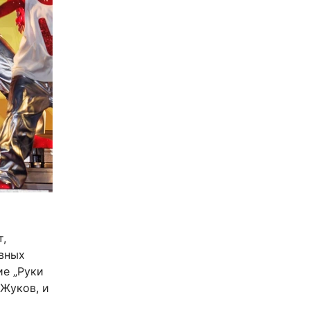
т,
авных
ие „Руки
 Жуков, и