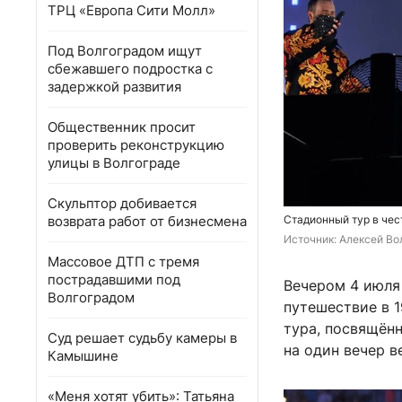
ТРЦ «Европа Сити Молл»
Под Волгоградом ищут
сбежавшего подростка с
задержкой развития
Общественник просит
проверить реконструкцию
улицы в Волгограде
Скульптор добивается
возврата работ от бизнесмена
Стадионный тур в чес
Источник: 
Алексей Вол
Массовое ДТП с тремя
пострадавшими под
Вечером 4 июля
Волгоградом
путешествие в 1
тура, посвящён
Суд решает судьбу камеры в
на один вечер в
Камышине
«Меня хотят убить»: Татьяна