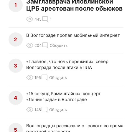
Замглавврача Иловлинской
1
ЦРБ арестован после обысков
445
1
В Волгограде пропал мобильный интернет
2
204
Обсудить
«Главное, что ночь пережили»: север
3
Волгограда после атаки БПЛА
195
Обсудить
«15 секунд Раммштайна»: концерт
4
«Ленинграда» в Волгограде
148
Обсудить
Волгоградцы рассказали о грохоте во время
5
ракетной опасности