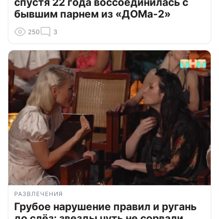
спустя 22 года воссоединилась с
бывшим парнем из «ДОМа-2»
250
3
РАЗВЛЕЧЕНИЯ
Грубое нарушение правил и ругань
до слёз: звезды чуть не сорвали