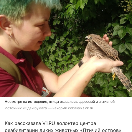
Несмотря на истощение, птица оказалась здоровой и активной
Источник: 
«Сдай бумагу — накорми собаку» / vk.ru
Как рассказала V1.RU волонтер центра
реабилитации диких животных «Птичий остров»