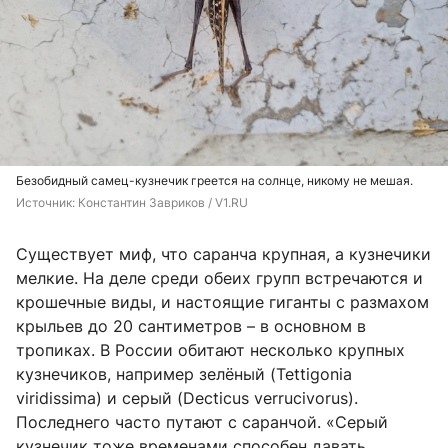
Безобидный самец-кузнечик греется на солнце, никому не мешая.
Источник: 
Константин Завриков / V1.RU
Существует миф, что саранча крупная, а кузнечики
мелкие. На деле среди обеих групп встречаются и
крошечные виды, и настоящие гиганты с размахом
крыльев до 20 сантиметров – в основном в
тропиках. В России обитают несколько крупных
кузнечиков, например зелёный (Tettigonia
viridissima) и серый (Decticus verrucivorus).
Последнего часто путают с саранчой. «Серый
кузнечик тоже временами способен давать