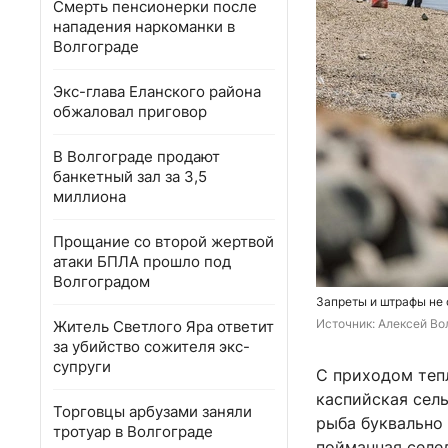
Смерть пенсионерки после
нападения наркоманки в
Волгограде
Экс-глава Еланского района
обжаловал приговор
В Волгограде продают
банкетный зал за 3,5
миллиона
Прощание со второй жертвой
атаки БПЛА прошло под
Волгоградом
Запреты и штрафы не
Источник: 
Алексей Вол
Житель Светлого Яра ответит
за убийство сожителя экс-
супруги
С приходом тепл
каспийская сель
Торговцы арбузами заняли
рыба буквально 
тротуар в Волгограде
пойманная селед