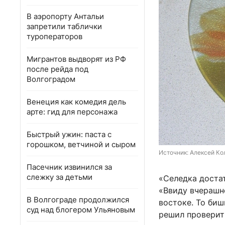
В аэропорту Антальи
запретили таблички
туроператоров
Мигрантов выдворят из РФ
после рейда под
Волгоградом
Венеция как комедия дель
арте: гид для персонажа
Быстрый ужин: паста с
горошком, ветчиной и сыром
Источник: 
Алексей Ко
Пасечник извинился за
слежку за детьми
«Селедка достат
«Ввиду вчерашн
В Волгограде продолжился
востоке. То биш
суд над блогером Ульяновым
решил проверить