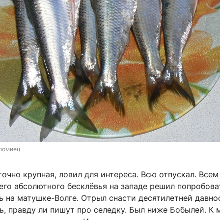
ломиец
очно крупная, ловил для интереса. Всю отпускал. Всем
его абсолютного бесклёвья на западе решил попробова
ь на матушке-Волге. Отрыл снасти десятилетней давно
, правду ли пишут про селедку. Был ниже Бобылей. К