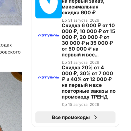
на первый заказ,
максимальная
скидка 600 ₽
До 31 августа, 2026
Скидка 6 000 ₽ от 10
000 ₽, 10 000 ₽ от 15
000 ₽, 20 000 ₽ от
30 000 ₽ и 35 000 ₽
ходах
от 50 000 ₽ на
ировского
первый и все
повторные заказы по
До 31 августа, 2026
промокоду НАБЕРИ
Скидка 20% от 4
000 ₽, 30% от 7 000
₽ и 40% от 12 000 ₽
на первый и все
повторные заказы по
промокоду ТРЕНД
До 15 августа, 2026
Все промокоды