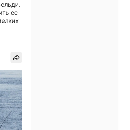
сельди.
ить ее
мелких