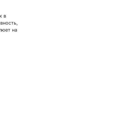
к в
вность,
люет на