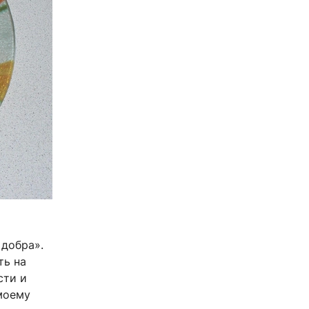
 добра».
ть на
сти и
 моему