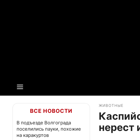
ЖИВОТНЫЕ
ВСЕ НОВОСТИ
Каспийс
В подъезде Волгограда
нерест 
поселились пауки, похожие
на каракуртов