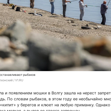
 останавливают рыбаков
хонский / V1.RU
а и появлением мошки в Волгу зашла на нерест запре
дь. По словам рыбаков, в этом году ее необычайно мн
«кипит» у берегов и клюет на любую приманку. Однако
ка мелкая, а вылов ее строго запрещен.