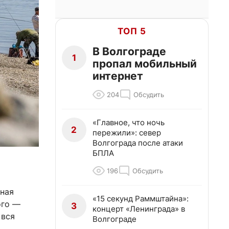
ТОП 5
В Волгограде
1
пропал мобильный
интернет
204
Обсудить
«Главное, что ночь
2
пережили»: север
Волгограда после атаки
БПЛА
196
Обсудить
тная
«15 секунд Раммштайна»:
ого —
3
концерт «Ленинграда» в
 вся
Волгограде