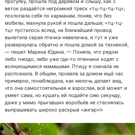
прогулку, прошла под деревом и слышу, как с
веток раздаётся негромкий треск «тц-тц-тц-тц»,
похлопала себя по карманам, поняв, что без
мобилы, махнула рукой и пошла дальше; «тц-тц-
тц» пустилось вслед, на ближайший провод
вылетела серая птичка-невеличка, и тут я уже
развернулась обратно и пошла домой за техникой,
— пишет Марина Юдина. — Поняла, что рядом
либо гнездо, либо уже где-то птенчики ходят с
волнующимися мамашами. Птицу я сначала не
распознала. В общем, провела за домом ещё час
примерно, понаблюдала, как мелочь делает вид,
что она самостоятельная и взрослая, всё может и
умеет сама, но кушать ей подайте сию секунду,
даже у мимо прыгавших воробьёв не стеснялась
выпрашивать широко раскрыв «ангар»!»