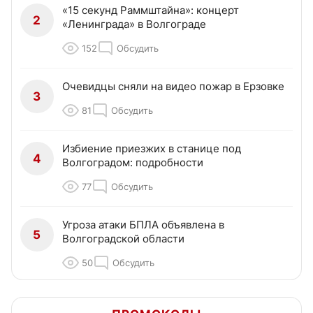
«15 секунд Раммштайна»: концерт
2
«Ленинграда» в Волгограде
152
Обсудить
Очевидцы сняли на видео пожар в Ерзовке
3
81
Обсудить
Избиение приезжих в станице под
4
Волгоградом: подробности
77
Обсудить
Угроза атаки БПЛА объявлена в
5
Волгоградской области
50
Обсудить